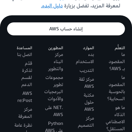
لمعرفة المزيد، تفضل بزيارة
دليل البدء.
إنشاء حساب AWS
التعلُّم
الموارد
المطورين
المساعدة
ما
بدء
مركز
اتصل بنا
المقصود
الاستخدام
البناء
قدّم
بـ AWS؟
والتطوير
التدريب
تذكرة
ما
مجموعات
لقسم
مركز ثقة
المقصود
تطوير
الدعم
AWS
بالحوسبة
البرمجيات
AWS
مكتبة
السحابية؟
والأدوات
re:Post
حلول
ما هو
.NET على
AWS
مركز
الذكاء
AWS
المعرفة
مركز
الاصطناعي
Python
التصميم
نظرة عامة
المستقل؟
على AWS