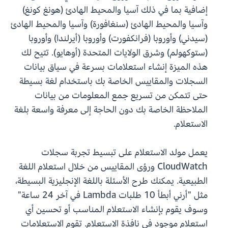
إضافية بما في ذلك آسيا والمحيط الهادئ (هونغ كونغ)
وآسيا والمحيط الهادئ (سنغافورة) وآسيا والمحيط الهادئ
(سيدني) وأوروبا (فرانكفورت) وأوروبا (أيرلندا) وأوروبا
(ستوكهولم) وشرق الولايات المتحدة (أوهايو). تتيح لك
هذه الميزة إنشاء استعلامات بسرعة في سياق بيانات
السجلات والمقاييس الخاصة بك باستخدام لغة بسيطة
حتى تتمكن من تسريع جمع المعلومات من بيانات
الملاحظة الخاصة بك دون الحاجة إلى معرفة واسعة بلغة
الاستعلام.
يعمل مولد الاستعلام على تبسيط تجربة سجلات
CloudWatch ورؤى المقاييس من خلال استعلام اللغة
الطبيعية. يمكنك طرح الأسئلة باللغة الإنجليزية البسيطة،
مثل "أرني أبطأ 10 طلبات Lambda في آخر 24 ساعة"
وسوف يقوم بإنشاء الاستعلام المناسب أو تحسين أي
استعلام موجود في نافذة الاستعلام. تقوم الاستعلامات