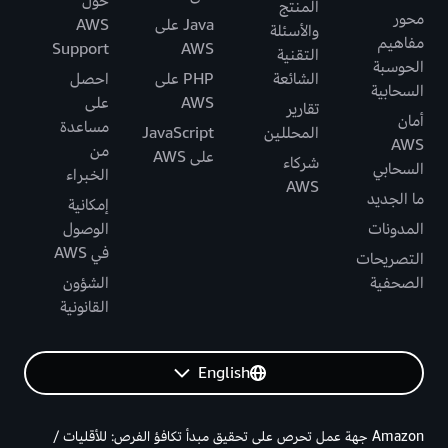
حول
المنتج
محور
Java على
AWS
والأسئلة
مفاهيم
Support
AWS
التقنية
الحوسبة
الشائعة
PHP على
احصل
السحابية
AWS
على
تقارير
أمان
مساعدة
المحللين
JavaScript
AWS
من
على AWS
شركاء
السحابي
الخبراء
AWS
ما الجديد
إمكانية
المدونات
الوصول
في AWS
التصريحات
الصحفية
الشؤون
القانونية
English
Amazon جهة عمل تحرص على تحقيق مبدأ تكافؤ الفرص: للأقليات /