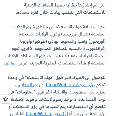
التي تم إنشاؤها تلقائيًا بضبط النطاقات الزمنية
للاستعلامات التي تتطلب بيانات خلال فترة محددة.
يتم استضافة مولد الاستعلام في مناطق شرق الولايات
المتحدة (شمال فيرجينيا) وغرب الولايات المتحدة
(أوريجون) وآسيا والمحيط الهادئ (طوكيو) وأوروبا
(فرانكفورت). بالنسبة للمناطق المدعومة الأخرى، تقوم
الميزة بإجراء استدعاءات عبر المناطق إلى مناطق الولايات
المتحدة لإنشاء استعلامات. لمعرفة المزيد، اعرض
الوثائق
.
للوصول إلى الميزة، انقر فوق "مولد الاستعلام" في وحدة
تحكم
رؤى سجلات CloudWatch
أو
رؤى المقاييس
.
لمزيد من المعلومات والأمثلة، انقر فوق "معلومات" في
لوحة المساعدة. لا توجد رسوم لاستخدام مولد الاستعلام.
تخضع أي استفسارات يتم تنفيذها في رؤى السجلات أو
رؤى المقاييس من أجل
تسعير CloudWatch
القياسي.