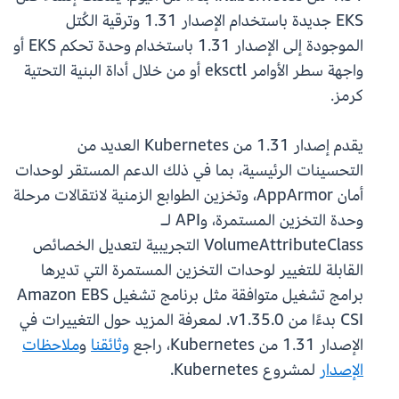
EKS جديدة باستخدام الإصدار 1.31 وترقية الكُتل
الموجودة إلى الإصدار 1.31 باستخدام وحدة تحكم EKS أو
واجهة سطر الأوامر eksctl أو من خلال أداة البنية التحتية
كرمز.
يقدم إصدار 1.31 من Kubernetes العديد من
التحسينات الرئيسية، بما في ذلك الدعم المستقر لوحدات
أمان AppArmor، وتخزين الطوابع الزمنية لانتقالات مرحلة
وحدة التخزين المستمرة، وAPI لـ
VolumeAttributeClass التجريبية لتعديل الخصائص
القابلة للتغيير لوحدات التخزين المستمرة التي تديرها
برامج تشغيل متوافقة مثل برنامج تشغيل Amazon EBS
CSI بدءًا من v1.35.0. لمعرفة المزيد حول التغييرات في
الإصدار 1.31 من Kubernetes، راجع
وثائقنا
و
ملاحظات
الإصدار
لمشروع Kubernetes.