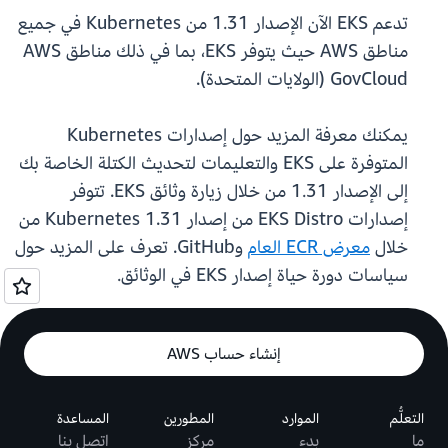
تدعم EKS الآن الإصدار 1.31 من Kubernetes في جميع
مناطق AWS حيث يتوفر EKS، بما في ذلك مناطق AWS
GovCloud (الولايات المتحدة).
يمكنك معرفة المزيد حول إصدارات Kubernetes
المتوفرة على EKS والتعليمات لتحديث الكتلة الخاصة بك
إلى الإصدار 1.31 من خلال زيارة وثائق EKS. تتوفر
إصدارات EKS Distro من إصدار Kubernetes 1.31 من
خلال
معرض ECR العام
وGitHub. تعرف على المزيد حول
سياسات دورة حياة إصدار EKS في الوثائق.
إنشاء حساب AWS
التعلُّم
الموارد
المطورين
المساعدة
ما
بدء
مركز
اتصل بنا