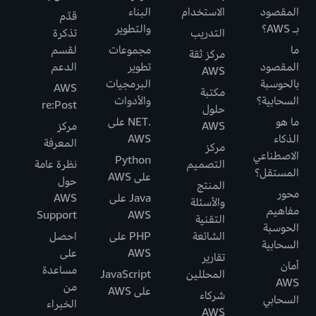
المقصود
الاستخدام
البناء
قدّم
بـ AWS؟
والتطوير
التدريب
تذكرة
ما
مجموعات
لقسم
مركز ثقة
المقصود
تطوير
الدعم
AWS
بالحوسبة
البرمجيات
AWS
مكتبة
السحابية؟
والأدوات
re:Post
حلول
ما هو
.NET على
AWS
مركز
الذكاء
AWS
المعرفة
مركز
الاصطناعي
Python
التصميم
نظرة عامة
المستقل؟
على AWS
حول
المنتج
محور
Java على
AWS
والأسئلة
مفاهيم
Support
AWS
التقنية
الحوسبة
الشائعة
PHP على
احصل
السحابية
AWS
على
تقارير
أمان
مساعدة
المحللين
JavaScript
AWS
من
على AWS
شركاء
السحابي
الخبراء
AWS