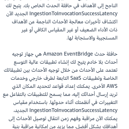
الناجح إلى الأهداف في حافلة الحدث الخاص بك. يتيح لك
IngestionToInvocationSuccessLatency الجديد الآن
اكتشاف تأخيرات معالجة الأحداث الناجمة عن الأهداف
ذات الأداء الضعيف أو غير المقياس الكافي أو غير
المستجيبة والاستجابة لها.
حافلة حدث Amazon EventBridge هي جهاز توجيه
أحداث بلا خادم يتيح لك إنشاء تطبيقات عالية التوسع
تعتمد على الأحداث من خلال توجيه الأحداث بين تطبيقاتك
الخاصة وتطبيقات SaaS التابعة لطرف خارجي وخدمات
AWS الأخرى. يمكنك إعداد قواعد لتحديد المكان الذي
تريد إرسال أحداثك إليه، مما يسمح للتطبيقات بالتفاعل مع
التغييرات في أنظمتك أثناء حدوثها. باستخدام مقياس
IngestionToInvocationSuccessLatency الجديد،
يمكنك الآن مراقبة وفهم زمن انتقال توصيل الأحداث إلى
أهدافك بشكل أفضل، مما يزيد من إمكانية مراقبة بنية