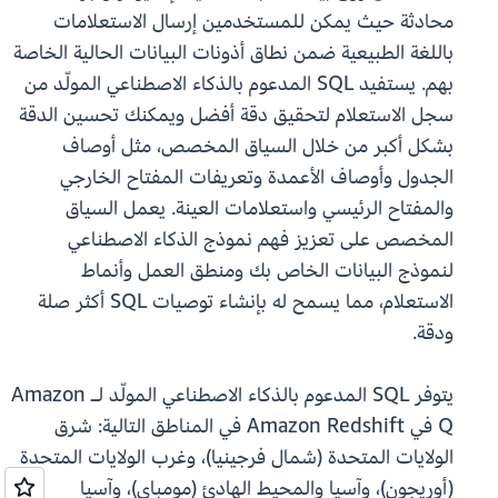
محادثة حيث يمكن للمستخدمين إرسال الاستعلامات
باللغة الطبيعية ضمن نطاق أذونات البيانات الحالية الخاصة
بهم. يستفيد SQL المدعوم بالذكاء الاصطناعي المولّد من
سجل الاستعلام لتحقيق دقة أفضل ويمكنك تحسين الدقة
بشكل أكبر من خلال السياق المخصص، مثل أوصاف
الجدول وأوصاف الأعمدة وتعريفات المفتاح الخارجي
والمفتاح الرئيسي واستعلامات العينة. يعمل السياق
المخصص على تعزيز فهم نموذج الذكاء الاصطناعي
لنموذج البيانات الخاص بك ومنطق العمل وأنماط
الاستعلام، مما يسمح له بإنشاء توصيات SQL أكثر صلة
ودقة.
يتوفر SQL المدعوم بالذكاء الاصطناعي المولّد لـ Amazon
Q في Amazon Redshift في المناطق التالية: شرق
الولايات المتحدة (شمال فرجينيا)، وغرب الولايات المتحدة
(أوريجون)، وآسيا والمحيط الهادئ (مومباي)، وآسيا