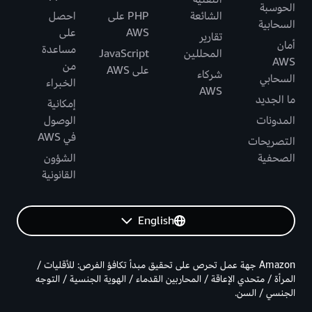
الحوسبة
الشائعة
PHP على
احصل
السحابية
AWS
على
تقارير
أمان
مساعدة
المحللين
JavaScript
AWS
من
على AWS
شركاء
السحابي
الخبراء
AWS
ما الجديد
إمكانية
المدونات
الوصول
في AWS
التصريحات
الصحفية
الشؤون
القانونية
English
Amazon جهة عمل تحرص على تحقيق مبدأ تكافؤ الفرص: للأقليات /
المرأة / متحدي الإعاقة / المحاربين القدماء / الهوية الجنسية / التوجه
الجنسي / السن.