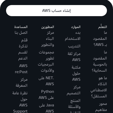
إنشاء حساب AWS
التعلُّم
الموارد
المطورين
المساعدة
ما
بدء
مركز
اتصل بنا
المقصود
الاستخدام
البناء
قدّم
بـ AWS؟
والتطوير
التدريب
تذكرة
ما
مجموعات
لقسم
مركز ثقة
المقصود
تطوير
الدعم
AWS
بالحوسبة
البرمجيات
AWS
مكتبة
السحابية؟
والأدوات
re:Post
حلول
ما هو
.NET على
AWS
مركز
الذكاء
AWS
المعرفة
مركز
الاصطناعي
Python
التصميم
نظرة عامة
المستقل؟
على AWS
حول
المنتج
محور
Java على
AWS
والأسئلة
مفاهيم
Support
AWS
التقنية