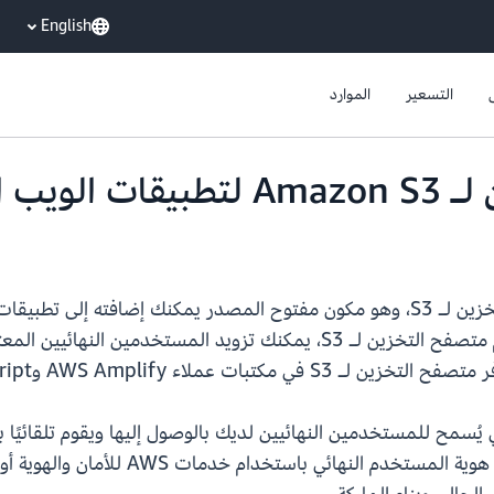
English
التسعير
الموارد
دار ألفا)
تعلن Amazon S3 عن إصدار ألفا من متصفح التخزين لـ S3، وهو مكون مفتوح المصدر ي
بواجهة بسيطة للبيانات المخزنة في S3. باستخدام متصفح التخزين لـ S3، يمك
 لـ S3 سوى البيانات التي يُسمح للمستخدمين النهائيين لديك بالوصول إليها ويقوم 
يمكنك التحكم في الوصول إلى بياناتك استنا