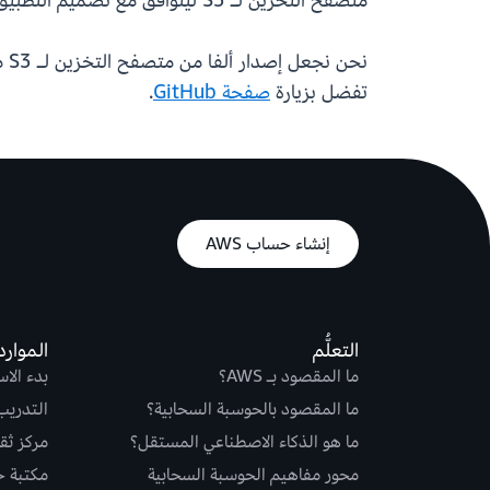
متصفح التخزين لـ S3 ليتوافق مع تصميم التطبيق الحالي وبناء الماركة.
تفضل بزيارة
صفحة GitHub
.
إنشاء حساب AWS
التعلُّم
الموارد
ما المقصود بـ AWS؟
بدء الا
ما المقصود بالحوسبة السحابية؟
التدريب
ما هو الذكاء الاصطناعي المستقل؟
مركز ثقة S
محور مفاهيم الحوسبة السحابية
مكتبة حلو