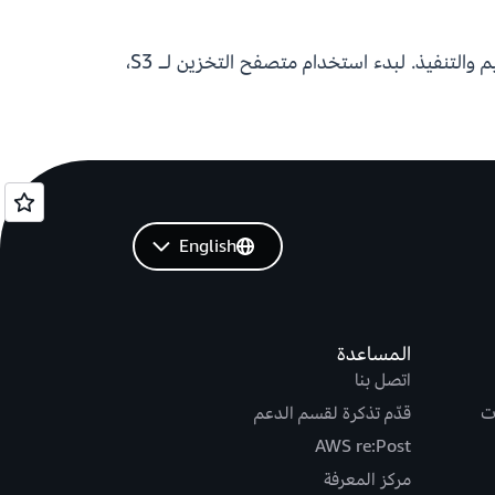
نحن نجعل إصدار ألفا من متصفح التخزين لـ S3 متاحًا لجمع التعليقات المبكرة ودمج مدخلات المجتمع في التصميم والتنفيذ. لبدء استخدام متصفح التخزين لـ S3،
English
المساعدة
اتصل بنا
ت
قدّم تذكرة لقسم الدعم
AWS re:Post
مركز المعرفة