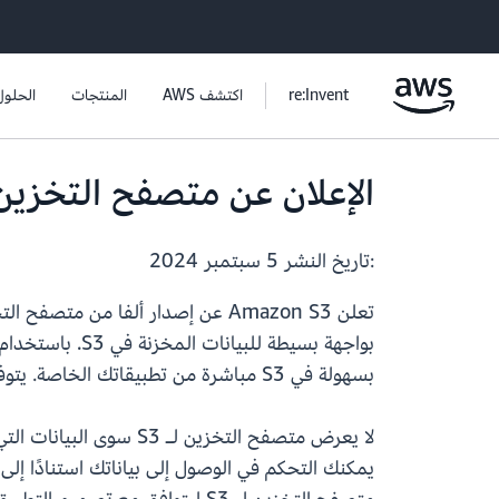
re:Invent
اكتشف AWS
المنتجات
الحلول
الإعلان عن متصفح التخزين لـ Amazon S3 لتطبيقات الويب الخاصة بك (إص
:تاريخ النشر
5 سبتمبر 2024
بسهولة في S3 مباشرة من تطبيقاتك الخاصة. يتوفر متصفح التخزين لـ S3 في مكتبات عملاء AWS Amplify وJavaScript وReact.
لا يعرض متصفح التخزين