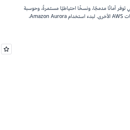
Amazon Aur لتحقيق أداء عالٍ لا مثيل له وتوافر على نطاق عالمي مع التوافق مع PostgreSQL. وهي توفر أمانًا مدمجًا، ونسخًا احتياطيًا مستمرةً، وحوسبة
بلا خادم، وما يصل إلى 15 نسخة متماثلة للقراءة، والنسخ المتماثل الآلي متعدد المناطق، وعمليات التكامل مع خدمات AWS الأخرى. لبدء استخدام Amazon Aurora،