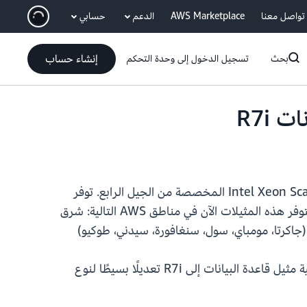
انتقل إلى المحتوى الرئيسي
تواصل معنا
AWS Marketplace
الدعم
حسابي
إنشاء حساب
بحث
تسجيل الدخول إلى وحدة التحكم
مع التوافق مع PostgreSQL الآن مثيلات قاعدة بيانات R7i المدعومة من معالجات Intel Xeon Scalable المخصصة من الجيل الرابع. توفر
مثيلات R7i أحجام مثيلات أكبر تصل إلى 48 ضعفًا وتتميز بنسبة 8:1 من الذاكرة إلى vCPU وأحدث ذاكرة DDR5. تتوفر هذه المثيلات الآن في مناطق AWS التالية: شرق
 (جاكرتا، مومباي، سول، سنغافورة، سيدني، طوكيو)
. تتطلب ترقية مثيل قاعدة البيانات إلى R7i تعديلًا بسيطًا لنوع