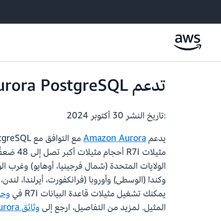
تدعم Amazon Aurora PostgreSQL الآن مثيلات قاعدة بيانات R7i
:تاريخ النشر
30 أكتوبر 2024
يدعم
Amazon Aurora
الولايات المتحدة (شمال فرجينيا، أوهايو) وغرب ال
وكندا (الوسطى) وأوروبا (فرانكفورت، أيرلندا، لندن، 
يمكنك تشغيل مثيلات قاعدة البيانات R7i في
وحدة 
المثيل. لمزيد من التفاصيل، ارجع إلى
وثائق Aurora