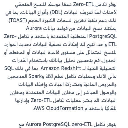
يوفر تكامل Zero-ETL دعمًا موسعًا للنسخ المنطقي
لأحداث لغة تعريف البيانات (DDL) وأنواع البيانات، بما في
ذلك دعم تقنية تخزين السمات الكبيرة الحجم (TOAST).
يمكنك نسخ البيانات من قواعد بيانات Aurora
PostgreSQL المنطقية المتعددة باستخدام تكامل Zero-
ETL واحد. تتيح لك إمكانات تصفية البيانات تحديد الموارد
للنسخ المتماثل على مستوى قاعدة البيانات أو المخطط أو
الجدول. قم بتحسين تحليل بياناتك باستخدام القدرات
التحليلية الغنية لـ Amazon Redshift، بما في ذلك SQL
عالي الأداء وعمليات تكامل تعلم الآلة وSpark المدمجين
والعروض المادية ومشاركة البيانات وإخفاء البيانات
والوصول المباشر إلى مخازن البيانات المتعددة ومخازن
البيانات. قم بنشر عمليات تكامل Zero-ETL وإدارتها
تلقائيًا باستخدام AWS CloudFormation.
يتوفر تكامل Aurora PostgreSQL zero-ETL مع