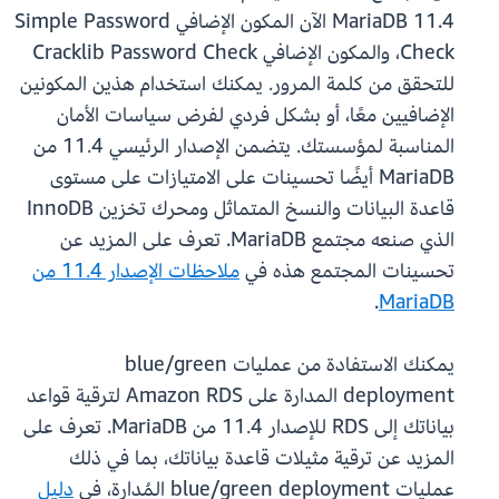
MariaDB 11.4 الآن المكون الإضافي Simple Password
Check، والمكون الإضافي Cracklib Password Check
للتحقق من كلمة المرور. يمكنك استخدام هذين المكونين
الإضافيين معًا، أو بشكل فردي لفرض سياسات الأمان
المناسبة لمؤسستك. يتضمن الإصدار الرئيسي 11.4 من
MariaDB أيضًا تحسينات على الامتيازات على مستوى
قاعدة البيانات والنسخ المتماثل ومحرك تخزين InnoDB
الذي صنعه مجتمع MariaDB. تعرف على المزيد عن
تحسينات المجتمع هذه في
ملاحظات الإصدار 11.4 من
.
MariaDB
يمكنك الاستفادة من عمليات blue/green
deployment المدارة على Amazon RDS لترقية قواعد
بياناتك إلى RDS للإصدار 11.4 من MariaDB. تعرف على
المزيد عن ترقية مثيلات قاعدة بياناتك، بما في ذلك
عمليات blue/green deployment المُدارة، في
دليل