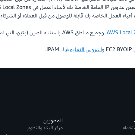
AWS Local 
، وجميع مناطق AWS باستثناء الصين (بكين، التي تديرها Sinnet) والصين (نينغشيا، التي تديرها NWCD).
EC2 BYOIP و
الدروس التعليمية
لـ IPAM.
المطورين
ستخدام
مركز البناء والتطوير