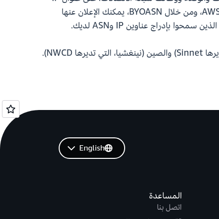
للمؤسسة وASN. من خلال BYOIP، يمكنك الآن تعيين عناوين IP العامة الخاصة بك لأعباء العمل في AWS Local Zones، ومن خلال BYOASN، يمكنك الإعلان عنها
English
المساعدة
اتصل بنا