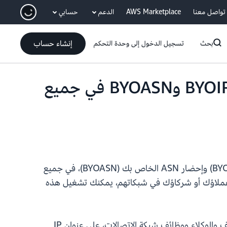
انتقل إلى المحتوى الرئيسي
تواصل معنا
AWS Marketplace
الدعم
حسابي
إنشاء حساب
بحث
تسجيل الدخول إلى وحدة التحكم
تدعم السحابة الافتراضية الخاصة (VPC) لدى Amazon الآن BYOIP وBYOASN في جميع
بدءًا من اليوم، تدعم Amazon VPC ميزتين رئيسيتين لإدارة عناوين IP العامة، وهما إحضار عنوان IP الخاص بك (BYOIP) وإحضار ASN الخاص بك (BYOASN)، في جميع
ستخدم عناوين IP الموثوقة وأرقام النظام المستقل (ASN) التي سمح بها عملاؤك أو شركاؤك في شبكاتهم، يمكنك تشغيل هذه
تعتمد قابلية الوصول للعديد من أعباء العمل، بما في ذلك شبكات الافتراضية الخاصة (VPN) المُدارة من قبل المضيف والوكلاء ووظائف شبكة الاتصالات، على عنوان IP