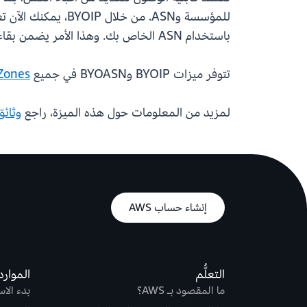
باستخدام ASN الخاص بك. وهذا الأمر يضمن بقاء أعباء العمل الخاصة بك قابلة للوصول من قبل العملاء أو الشركاء الذين سمحوا بإدراج عناوين IP وASN لديك.
تتوفر ميزات BYOIP وBYOASN في جميع
Zones
لمزيد من المعلومات حول هذه الميزة، راجع
وثائق
إنشاء حساب AWS
التعلُّم
الموارد
ما المقصود بـ AWS؟
بدء الا