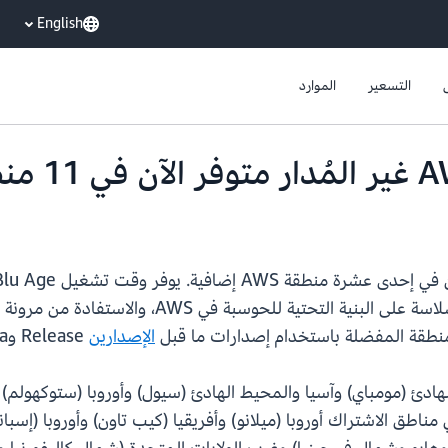
English
التسعير
الموارد
الحديثة. إنه يمكّنك من نشر التطبيقات الحديثة بسلا
نطقة المفضلة باستخدام إصدارات ما قبل
الإصدارين
Release وAlpha لتشغيل مشروع التحديث الخاص بك.
هادئ (مومباي) وآسيا والمحيط الهادئ (سيول) وأوروبا (ستوكهولم)
 مناطق الاشتراك أوروبا (ميلانو) وأفريقيا (كيب تاون) وأوروبا (إسب