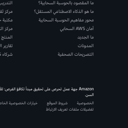
ما المقصود بالحوسبة السحابية؟
التدريب
ما هو الذكاء الاصطناعي المستقل؟
مركز ثقة S
محور مفاهيم الحوسبة السحابية
مكتبة حلو
أمان AWS السحابي
مركز ال
ما الجديد
المنتج و
المدونات
تقارير ا
التصريحات الصحفية
شركاء AWS
Amazon جهة عمل تحرص على تحقيق مبدأ تكافؤ الفرص: لل
السن.
الخصوصية
شروط الموقع
خيارات الخصوصية الخا
تفضيلات ملفات تعريف الارتباط