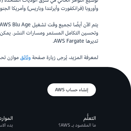
توسيع التوافر الحالي في شرق الولايات المتحدة (
وأوروبا (فرانكفورت وأيرلندا وباريس) وأمريكا الجنوب
تديرها AWS Fargate.
لمعرفة المزيد، يُرجى زيارة صفحة
وثائق
موازن تحم
إنشاء حساب AWS
التعلُّم
الموارد
ما المقصود بـ AWS؟
بدء الا