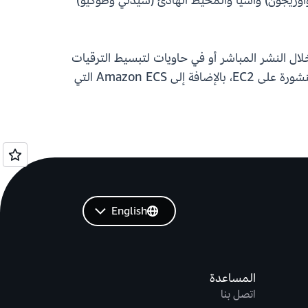
وأوريجون) وآسيا والمحيط الهادئ (سيدني وطوكيو)
ي يمكن تثبيتها من خلال النشر المباشر أو في حاويات لتبسيط الترقيات
وتحسين التكامل المستمر ومسارات النشر. يمكن نشرها على Amazon EC2 وAmazon ECS وAmazon EKS المنشورة على EC2، بالإضافة إلى Amazon ECS التي
English
المساعدة
اتصل بنا