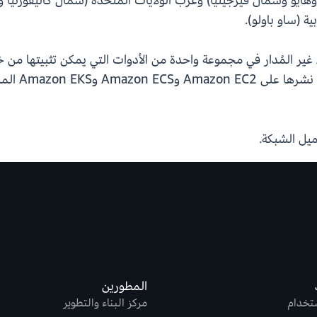
أوهايو وشمال فيرجينيا) وغرب الولايات المتحدة (شمال كاليفورنيا 
ية (ساو باولو).
يتم الآن أيضًا تجميع وقت تشغيل AWS Blu Age غير المُدار في مجموعة واحدة من الأدوات الت
يل الشبكة.
المطورين
ستخدام
مركز البناء والتطوير