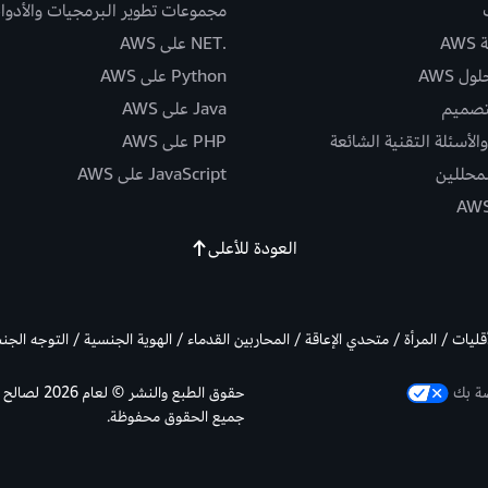
مجموعات تطوير البرمجيات والأدوا
AW
.NET على AWS
ل AWS
Python على AWS
تصميم
Java على AWS
الأسئلة التقنية الشائعة
PHP على AWS
لمحللين
JavaScript على AWS
العودة للأعلى
أقليات / المرأة / متحدي الإعاقة / المحاربين القدماء / الهوية الجنسية / التوجه الج
صة بك
جميع الحقوق محفوظة.