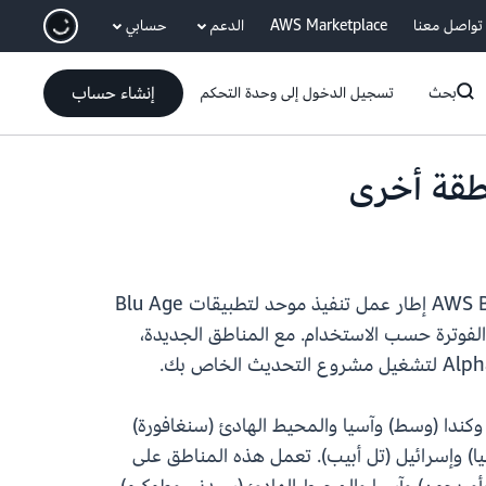
انتقل إلى المحتوى الرئيسي
تواصل معنا
AWS Marketplace
الدعم
حسابي
إنشاء حساب
بحث
تسجيل الدخول إلى وحدة التحكم
غير المُدار الآن في إحدى عشرة منطقة AWS إضافية. يوفر وقت تشغيل AWS Blu Age إطار عمل تنفيذ موحد لتطبيقات Blu Age
سة على البنية التحتية للحوسبة في AWS، والاستفادة من مرونة الفوترة حسب الاستخدام. مع المناطق الجديدة،
 وكندا (وسط) وآسيا والمحيط الهادئ (سنغافورة)
انيا) وإسرائيل (تل أبيب). تعمل هذه المناطق على