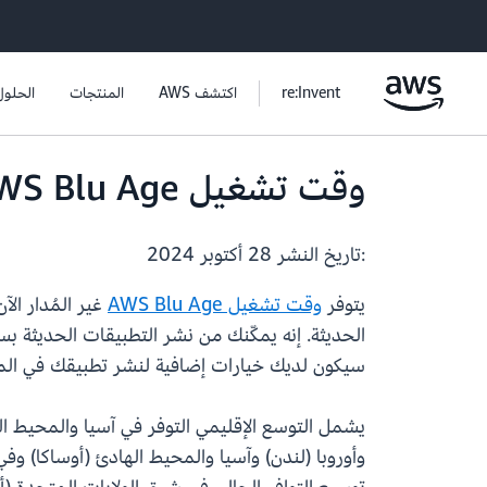
re:Invent
اكتشف AWS
المنتجات
الحلول
وقت تشغيل AWS Blu Age غير المُدار متوفر الآن في 11 منطقة أخرى
:تاريخ النشر
28 أكتوبر 2024
يتوفر
وقت تشغيل AWS Blu Age
سيكون لديك خيارات إضافية لنشر تطبيقك في الم
يشمل التوسع الإقليمي التوفر في آسيا والمحيط ال
وأوروبا (لندن) وآسيا والمحيط الهادئ (أوساكا) وفي