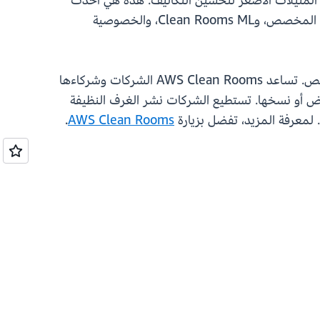
أو المثيلات الأصغر لتحسين التكاليف. هذه هي أحدث
إضافة إلى إمكانات التحليلات المتعددة لـ AWS Clean Rooms، بما في ذلك تجميع SQL، والقوائم، وقواعد التحليل المخصص، وClean Rooms ML، والخصوصية
هذه، وهي متاحة فقط لقاعدة التحليل المخصص. تساعد AWS Clean Rooms الشركات وشركاءها
عض أو نسخها. تستطيع الشركات نشر الغرف النظيفة
.
AWS Clean Rooms