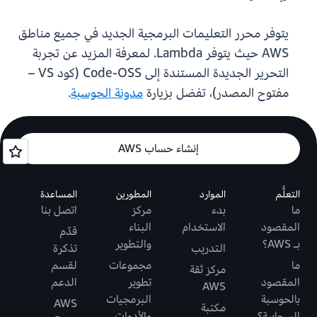
يتوفر محرر التعليمات البرمجية الجديد في جميع مناطق
AWS حيث يتوفر Lambda. لمعرفة المزيد عن تجربة
التحرير الجديدة المستندة إلى Code-OSS (كود VS –
مفتوح المصدر)، تفضل بزيارة
مدونة الحوسبة
.
إنشاء حساب AWS
التعلُّم
الموارد
المطورين
المساعدة
ما
بدء
مركز
اتصل بنا
المقصود
الاستخدام
البناء
قدّم
بـ AWS؟
والتطوير
التدريب
تذكرة
ما
مجموعات
لقسم
مركز ثقة
المقصود
تطوير
الدعم
AWS
بالحوسبة
البرمجيات
AWS
مكتبة
السحابية؟
والأدوات