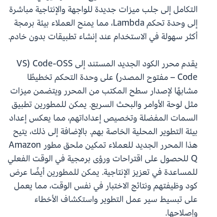
التكامل إلى جلب ميزات جديدة للواجهة والإنتاجية مباشرة
إلى وحدة تحكم Lambda، مما يمنح العملاء بيئة برمجة
أكثر سهولة في الاستخدام عند إنشاء تطبيقات بدون خادم.
يقدم محرر الكود الجديد المستند إلى Code-OSS (VS
Code – مفتوح المصدر) على وحدة التحكم تخطيطًا
مشابهًا لإصدار سطح المكتب من المحرر ويتضمن ميزات
مثل لوحة الأوامر والبحث السريع. يمكن للمطورين تطبيق
السمات المفضلة وتخصيص إعداداتهم، مما يعكس إعداد
بيئة التطوير المحلية الخاصة بهم. بالإضافة إلى ذلك، يتيح
هذا المحرر الجديد للعملاء تمكين ملحق مطور Amazon
Q للحصول على اقتراحات ورؤى برمجية في الوقت الفعلي
للمساعدة في تعزيز الإنتاجية. يمكن للمطورين أيضًا عرض
كود وظيفتهم ونتائج الاختبار في نفس الوقت، مما يعمل
على تبسيط سير عمل التطوير واستكشاف الأخطاء
وإصلاحها.