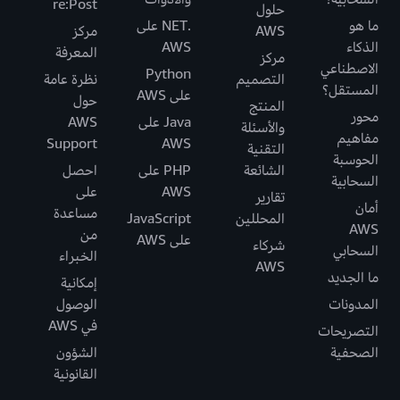
re:Post
حلول
ما هو
.NET على
AWS
مركز
الذكاء
AWS
المعرفة
مركز
الاصطناعي
Python
التصميم
نظرة عامة
المستقل؟
على AWS
حول
المنتج
محور
Java على
AWS
والأسئلة
مفاهيم
Support
AWS
التقنية
الحوسبة
الشائعة
PHP على
احصل
السحابية
AWS
على
تقارير
أمان
مساعدة
المحللين
JavaScript
AWS
من
على AWS
شركاء
السحابي
الخبراء
AWS
ما الجديد
إمكانية
المدونات
الوصول
في AWS
التصريحات
الصحفية
الشؤون
القانونية