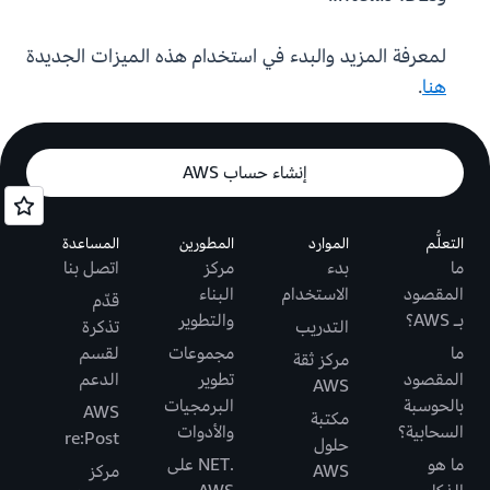
لمعرفة المزيد والبدء في استخدام هذه الميزات الجديدة
هنا
.
إنشاء حساب AWS
التعلُّم
الموارد
المطورين
المساعدة
ما
بدء
مركز
اتصل بنا
المقصود
الاستخدام
البناء
قدّم
بـ AWS؟
والتطوير
التدريب
تذكرة
ما
مجموعات
لقسم
مركز ثقة
المقصود
تطوير
الدعم
AWS
بالحوسبة
البرمجيات
AWS
مكتبة
السحابية؟
والأدوات
re:Post
حلول
ما هو
.NET على
AWS
مركز