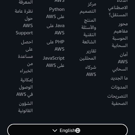
الذكاء
AWS
المعرفة
مركز
الاصطناعي
Python
التصميم
نظرة عامة
المستقل؟
على AWS
حول
المنتج
محور
Java على
AWS
والأسئلة
مفاهيم
Support
AWS
التقنية
الحوسبة
الشائعة
PHP على
احصل
السحابية
AWS
على
تقارير
أمان
مساعدة
المحللين
JavaScript
AWS
من
على AWS
شركاء
السحابي
الخبراء
AWS
ما الجديد
إمكانية
المدونات
الوصول
في AWS
التصريحات
الصحفية
الشؤون
القانونية
English