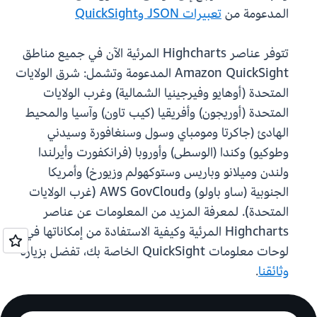
المدعومة من
تعبيرات JSON وQuickSight
تتوفر عناصر Highcharts المرئية الآن في جميع مناطق
Amazon QuickSight المدعومة وتشمل: شرق الولايات
المتحدة (أوهايو وفيرجينيا الشمالية) وغرب الولايات
المتحدة (أوريجون) وأفريقيا (كيب تاون) وآسيا والمحيط
الهادئ (جاكرتا ومومباي وسول وسنغافورة وسيدني
وطوكيو) وكندا (الوسطى) وأوروبا (فرانكفورت وأيرلندا
ولندن وميلانو وباريس وستوكهولم وزيورخ) وأمريكا
الجنوبية (ساو باولو) وAWS GovCloud (غرب الولايات
المتحدة). لمعرفة المزيد من المعلومات عن عناصر
Highcharts المرئية وكيفية الاستفادة من إمكاناتها في
لوحات معلومات QuickSight الخاصة بك، تفضل بزيارة
وثائقنا
.