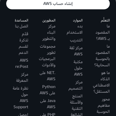
إنشاء حساب AWS
التعلُّم
الموارد
المطورين
المساعدة
ما
بدء
مركز
اتصل بنا
المقصود
الاستخدام
البناء
قدّم
بـ AWS؟
والتطوير
التدريب
تذكرة
ما
مجموعات
لقسم
مركز ثقة
المقصود
تطوير
الدعم
AWS
بالحوسبة
البرمجيات
AWS
مكتبة
السحابية؟
والأدوات
re:Post
حلول
ما هو
.NET على
AWS
مركز
الذكاء
AWS
المعرفة
مركز
الاصطناعي
Python
التصميم
نظرة عامة
المستقل؟
على AWS
حول
المنتج
محور
Java على
AWS
والأسئلة
مفاهيم
Support
AWS
التقنية
الحوسبة
الشائعة
PHP على
احصل