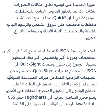
الميزة الجديدة على توسيع نطاق إمكانات التصورات
المتاحة لك بما يتجاوز العروض العادية للمخططات
الموجودة في QuickSight، مما يسمح لك بإنشاء
مخططات مخصصة مثل شروق الشمس والرسوم البيانية
للشبكة والمخططات ثلاثية الأبعاد وغيرها من الأنواع
الأخرى.
باستخدام صيغة JSON التعريفية، يستطيع المؤلفون تكوين
المخططات بمرونة أكبر وتخصيص أكثر دقة. تستطيع
بسهولة الرجوع إلى حقول وسمات QuickSight في
JSON باستخدام تعبيرات QuickSight. يتضمن محرر
التعليمات البرمجية المتكامل ميزات المساعدة السياقية،
مما يوفر الإكمال التلقائي والتحقق في الوقت الفعلي
لضمان الوصول إلى التكوين الصحيح. للحفاظ على الأمان،
يمنع محرر العناصر المرئية في Highcharts حقن CSS
وJavaScript. ارجع إلى الوثائق للحصول على القائمة