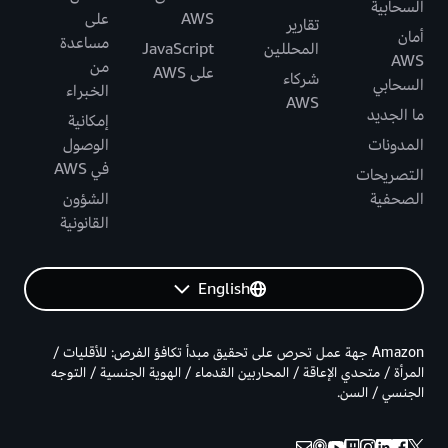
السحابية
AWS
على
تقارير
أمان
مساعدة
المحللين
JavaScript
AWS
من
على AWS
شركاء
السحابي
الخبراء
AWS
ما الجديد
إمكانية
المدونات
الوصول
في AWS
التصريحات
الصحفية
الشؤون
القانونية
English
Amazon جهة عمل تحرص على تحقيق مبدأ تكافؤ الفرص: للأقليات /
المرأة / متحدي الإعاقة / المحاربين القدماء / الهوية الجنسية / التوجه
الجنسي / السن.