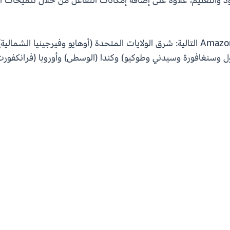
والتعتيم، علاوة على إضافة إمكانات التفاعل من خلال تلميحات ال
يتوفر Layer Map الآن في مناطق Amazon QuickSight التالية: شرق الولايات المتحدة (أوه
ل وسنغافورة وسيدني وطوكيو) وكندا (الوسطى) وأوروبا (فرانكفورت 