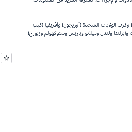
أدوات والإجراءات. لمعرفة المزيد من المعلومات،
ايو وفيرجينيا الشمالية) وغرب الولايات المتحدة (أوريجون) وأفريقيا (كيب
وأيرلندا ولندن وميلانو وباريس وستوكهولم وزيورخ)