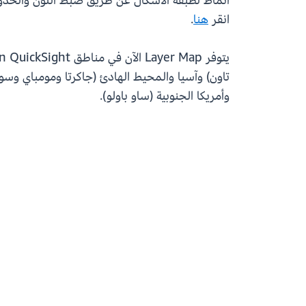
أنماط لطبقة الأشكال عن طريق ضبط اللون والحدود 
انقر
هنا
.
تاون) وآسيا والمحيط الهادئ (جاكرتا ومومباي وسو
وأمريكا الجنوبية (ساو باولو).