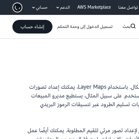
انتقل إلى المحتوى الرئيسي
تواصل معنا
AWS Marketplace
الدعم
حسابي
إنشاء حساب
بحث
تسجيل الدخول إلى وحدة التحكم
تعلن Amazon QuickSight عن إطلاق Layer Map، وهي عناصر مرئية جغرافية مكانية جديدة مع دعم طبقات الأشكال. باستخدام Layer Maps، يمكنك إعداد تصورات
تخدم. على سبيل المثال، يستطيع مديرو المبيعات
ات تسليم الطرود عبر تنسيقات الرموز البريدي
الخريطة الأساسية عن طريق تحميل ملف GeoJSON وضمه مع بياناتهم لإعداد تصور مرئي للقيم المطلوبة. يمكنك أيضًا عمل