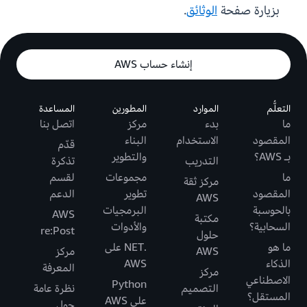
بزيارة صفحة
الوثائق
.
إنشاء حساب AWS
التعلُّم
الموارد
المطورين
المساعدة
ما
بدء
مركز
اتصل بنا
المقصود
الاستخدام
البناء
قدّم
بـ AWS؟
والتطوير
التدريب
تذكرة
ما
مجموعات
لقسم
مركز ثقة
المقصود
تطوير
الدعم
AWS
بالحوسبة
البرمجيات
AWS
مكتبة
السحابية؟
والأدوات
re:Post
حلول
ما هو
.NET على
AWS
مركز
الذكاء
AWS
المعرفة
مركز
الاصطناعي
Python
التصميم
نظرة عامة
المستقل؟
على AWS
حول