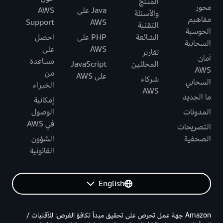
المنتج
محور
Java على
AWS
والأسئلة
مفاهيم
Support
AWS
التقنية
الحوسبة
الشائعة
PHP على
احصل
السحابية
AWS
على
تقارير
أمان
مساعدة
المحللين
JavaScript
AWS
من
على AWS
شركاء
السحابي
الخبراء
AWS
ما الجديد
إمكانية
المدونات
الوصول
في AWS
التصريحات
الصحفية
الشؤون
القانونية
English
Amazon جهة عمل تحرص على تحقيق مبدأ تكافؤ الفرص: للأقليات /