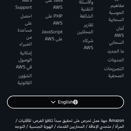
Java على
AWS
والأسئلة
مفاهيم
Support
AWS
التقنية
الحوسبة
الشائعة
PHP على
احصل
السحابية
AWS
على
تقارير
أمان
مساعدة
المحللين
JavaScript
AWS
من
على AWS
شركاء
السحابي
الخبراء
AWS
ما الجديد
إمكانية
المدونات
الوصول
في AWS
التصريحات
الصحفية
الشؤون
القانونية
English
Amazon جهة عمل تحرص على تحقيق مبدأ تكافؤ الفرص: للأقليات /
المرأة / متحدي الإعاقة / المحاربين القدماء / الهوية الجنسية / التوجه