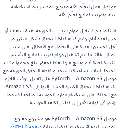
هو إطار عمل لتعلّم الآلة مفتوح المصدر يتم استخدامه
لبناء وتدريب نماذج تعلّم الآلة.
غالبًا ما يتم تشغيل مهام التدريب الموزعة لعدة ساعات أو
حتى لعدة أيام، وتتم كتابة نقاط التحقق بشكل متكرر من
أجل تحسين القدرة على التعامل مع الأعطال. على سبيل
المثال، غالبًا ما يتم تشغيل مهام تدريب نماذج التأسيس
الكبيرة لعدة أيام وينتج عنها نقاط تحقق يبلغ حجمها مئات
الجيجا بايتات. يساعدك استخدام نقطة التحقق الموزعة مع
موصل Amazon S3 لـ PyTorch على تقليل الوقت اللازم
لكتابة نقاط التحقق الكبيرة المشار إليها إلى Amazon S3،
مع الحفاظ على استخدام موارد الحوسبة المتاحة لك، مما
يؤدي في نهاية الأمر إلى تقليل تكلفة الحوسبة.
موصل Amazon S3 لـ PyTorch هو مشروع مفتوح
المصدر. لبدء الاستخدام، تفضل بزيارة
صفحة GitHub
.