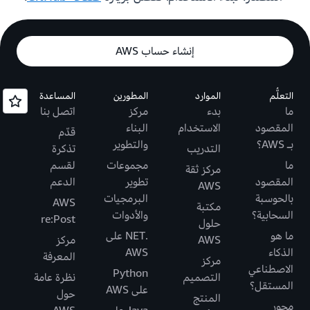
إنشاء حساب AWS
التعلُّم
الموارد
المطورين
المساعدة
ما
بدء
مركز
اتصل بنا
المقصود
الاستخدام
البناء
قدّم
بـ AWS؟
والتطوير
التدريب
تذكرة
ما
مجموعات
لقسم
مركز ثقة
المقصود
تطوير
الدعم
AWS
بالحوسبة
البرمجيات
AWS
مكتبة
السحابية؟
والأدوات
re:Post
حلول
ما هو
.NET على
AWS
مركز
الذكاء
AWS
المعرفة
مركز
الاصطناعي
Python
التصميم
نظرة عامة
المستقل؟
على AWS
حول
المنتج
محور