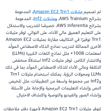
تم تصميم
مثيلات Amazon EC2 Trn1
، المدعومة
بشرائح AWS Trainium، و
مثيلات Inf2
، المدعومة
بشرائح AWS Inferentia، خصيصًا للتدريب والاستدلال
على التعليم العميق عالي الأداء، على التوالي. توفر مثيلات
Trn1 توفيرًا في التكاليف مقارنة بمثيلات Amazon EC2
الأخرى المماثلة لتدريب نماذج الذكاء الاصطناعي المولّد
لمعلمات 100B+ مثل نماذج اللغات الكبيرة (LLMs)
والانتشار الكامن. توفر مثيلات Inf2 استدلالًا منخفض
التكلفة وعالي الأداء للذكاء الاصطناعي المولّد بما في ذلك
LLMs ومحولات الرؤية. يمكنك استخدام مثيلات Trn1
وInf2 عبر مجموعة واسعة من التطبيقات، مثل تلخيص
النص وإنشاء التعليمات البرمجية والإجابة على الأسئلة
وإنشاء الصور والفيديو والتوصية واكتشاف الاحتيال.
تتوفر مثيلات Amazon EC2 Trn1 لأجهزة دفتر ملاحظات