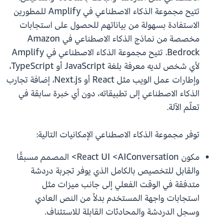
تتيح مجموعة الذكاء الاصطناعي في Amplify للمطورين
الاستفادة بسهولة من بياناتهم للحصول على استجابات
مخصصة من نماذج الذكاء الاصطناعي في Amazon
Bedrock. تتيح مجموعة الذكاء الاصطناعي في Amplify
لأي شخص لديه معرفة بلغة JavaScript أو TypeScript،
وإطارات عمل الويب مثل React أو Next.js، إضافة تجارب
الذكاء الاصطناعي إلى تطبيقاته، دون أي خبرة سابقة في
تعلّم الآلة.
توفر مجموعة الذكاء الاصطناعي الإمكانيات التالية:
مكون React UI <AIConversation> المصمم مسبقًا
والقابل للتخصيص بالكامل الذي يوفر تجربة دردشة
متدفقة في الوقت الفعلي إلى جانب ميزات مثل
استجابات واجهة المستخدم بدلاً من النص العادي
وسجل الدردشة والمحادثات القابلة للاستئناف.