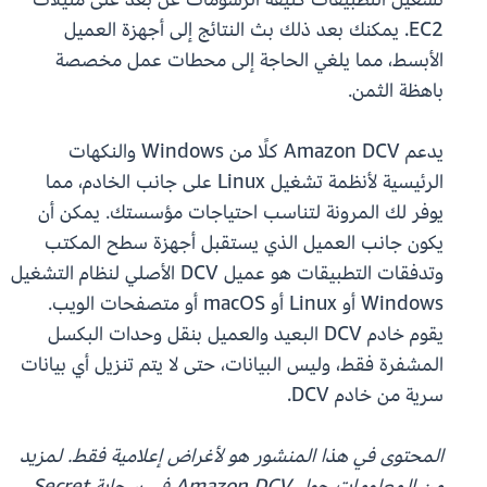
EC2. يمكنك بعد ذلك بث النتائج إلى أجهزة العميل
الأبسط، مما يلغي الحاجة إلى محطات عمل مخصصة
باهظة الثمن.
يدعم Amazon DCV كلًا من Windows والنكهات
الرئيسية لأنظمة تشغيل Linux على جانب الخادم، مما
يوفر لك المرونة لتناسب احتياجات مؤسستك. يمكن أن
يكون جانب العميل الذي يستقبل أجهزة سطح المكتب
وتدفقات التطبيقات هو عميل DCV الأصلي لنظام التشغيل
Windows أو Linux أو macOS أو متصفحات الويب.
يقوم خادم DCV البعيد والعميل بنقل وحدات البكسل
المشفرة فقط، وليس البيانات، حتى لا يتم تنزيل أي بيانات
سرية من خادم DCV.
المحتوى في هذا المنشور هو لأغراض إعلامية فقط. لمزيد
من المعلومات حول Amazon DCV في سحابة Secret،