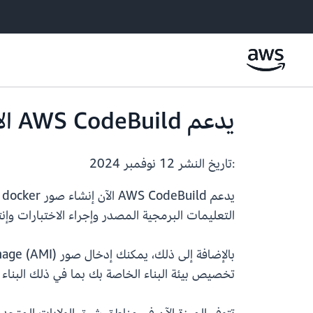
يدعم AWS CodeBuild الآن بنى Windows Docker في أساطيل القدرة الاحتياطية
:تاريخ النشر
12 نوفمبر 2024
التعليمات البرمجية المصدر وإجراء الاختبارات وإنت
تخصيص بيئة البناء الخاصة بك بما في ذلك البناء والاختبار باستخدام وحدات l