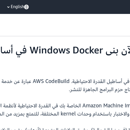
English
يدعم AWS CodeBuild الآن إنشاء صور ker
اج حزم البرامج الجاهزة للنشر.
kerne المختلفة، للتمتع بمزيد من المرونة.