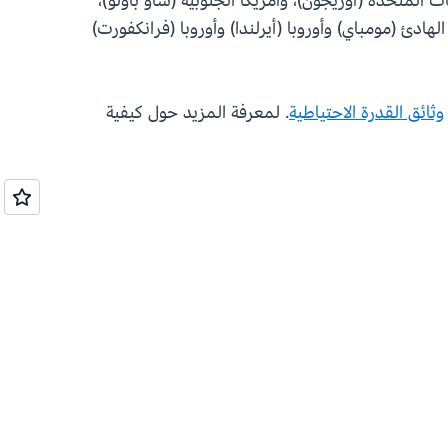
ت المتحدة (أوريجون)، وأمريكا الجنوبية (ساو باولو)،
دئ (مومباي) وأوروبا (أيرلندا) وأوروبا (فرانكفورت)
وثائق القدرة الاحتياطية
. لمعرفة المزيد حول كيفية