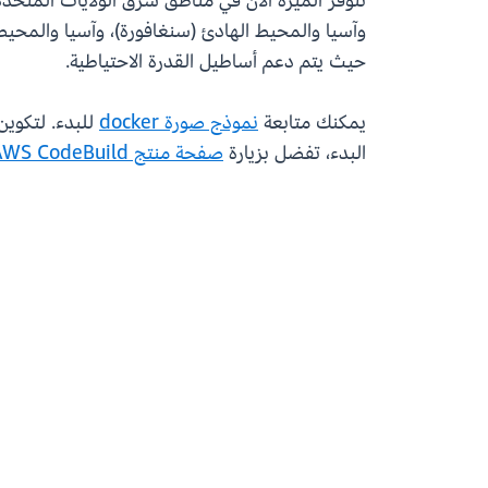
تتوفر الميزة الآن في مناطق شرق الولايات المتحدة 
وآسيا والمحيط الهادئ (سنغافورة)، وآسيا والمحيط ا
حيث يتم دعم أساطيل القدرة الاحتياطية.
يمكنك متابعة
نموذج صورة docker
للبدء. لتكوين صور AMI الخاصة بك في أساطيل القدرة ا
البدء، تفضل بزيارة
صفحة منتج AWS CodeBuild