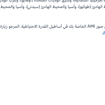
(فرجينيا الشمالية)، وشرق الولايات المتحدة (أوهايو)، وغرب الولايا
لهادئ (طوكيو)، وآسيا والمحيط الهادئ (سيدني)، وآسيا والمحيط الها
لاحتياطية، المرجو زيارة
.