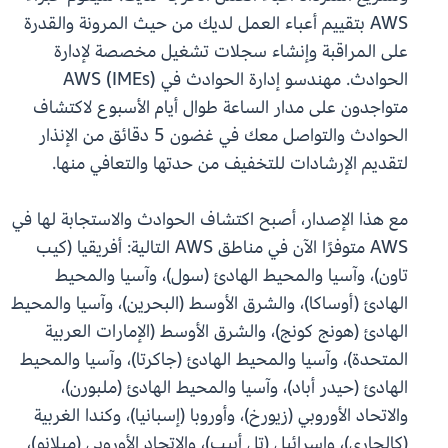
AWS بتقييم أعباء العمل لديك من حيث المرونة والقدرة
على المراقبة وإنشاء سجلات تشغيل مخصصة لإدارة
الحوادث. مهندسو إدارة الحوادث في AWS (IMEs)
متواجدون على مدار الساعة طوال أيام الأسبوع لاكتشاف
الحوادث والتواصل معك في غضون 5 دقائق من الإنذار
لتقديم الإرشادات للتخفيف من حدتها والتعافي منها.
مع هذا الإصدار، أصبح اكتشاف الحوادث والاستجابة لها في
AWS متوفرًا الآن في مناطق AWS التالية: أفريقيا (كيب
تاون)، وآسيا والمحيط الهادئ (سول)، وآسيا والمحيط
الهادئ (أوساكا)، والشرق الأوسط (البحرين)، وآسيا والمحيط
الهادئ (هونج كونج)، والشرق الأوسط (الإمارات العربية
المتحدة)، وآسيا والمحيط الهادئ (جاكرتا)، وآسيا والمحيط
الهادئ (حيدر أباد)، وآسيا والمحيط الهادئ (ملبورن)،
والاتحاد الأوروبي (زيورخ)، وأوروبا (إسبانيا)، وكندا الغربية
(كالجاري)، وإسرائيل (تل أبيب)، والاتحاد الأوروبي (ميلانو)،