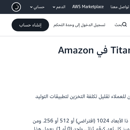
انتقل إلى المحتوى الرئيسي
تواصل معنا
AWS Marketplace
الدعم
حسابي
إنشاء حساب
بحث
تسجيل الدخول إلى وحدة التحكم
نقدم لك التضمينات الثنائية لنموذج التضمينات النصية في Titan في Amazon
ضمينات الثنائية، يمكن للعملاء تقليل تكلفة التخزين لتطبيقات التوليد
ويُنشئ نموذج التضمينات النصية في Amazon Titan تمثيلات دلالية للمستندات والفقرات والجمل، باعتباره متجهًا ذا الأبعاد 1024 (افتراضي) أو 512 أو 256. ومن
خلال التضمينات الثنائية، سوف تمثل خدمة التضمينات النصية في Titan V2 البيانات باعتبارها متجهات ثنائية مع ترميز كل بُعد كرقم ثنائي واحد (0 أو 1). يعمل هذا