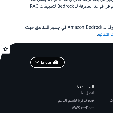
التمثيل الثنائي على تحويل البيانات عالية الأبعاد إلى تنسيق أكثر كفاءة للتخزين في Amazon OpenSearch بلا خادم في قواعد المعرفة لـ Bedrock لتطبيقات RAG
يتم دعم التضمينات الثنائية في التضمينات النصية في Titan V2، وAmazon OpenSearch بلا خادم، وقواعد المعرفة لـ Amazon Bedrock في جميع المناطق حيث
الثنائية
.
English
المساعدة
اتصل بنا
ت
قدّم تذكرة لقسم الدعم
AWS re:Post