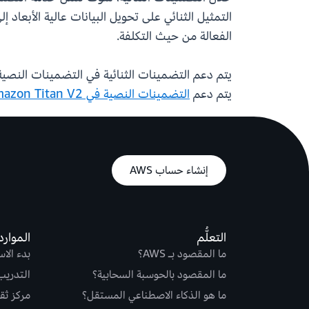
الفعالة من حيث التكلفة.
يتم دعم
التضمينات النصية في Amazon Titan V2
إنشاء حساب AWS
التعلُّم
الموارد
ما المقصود بـ AWS؟
بدء الا
ما المقصود بالحوسبة السحابية؟
التدريب
ما هو الذكاء الاصطناعي المستقل؟
مركز ثقة S