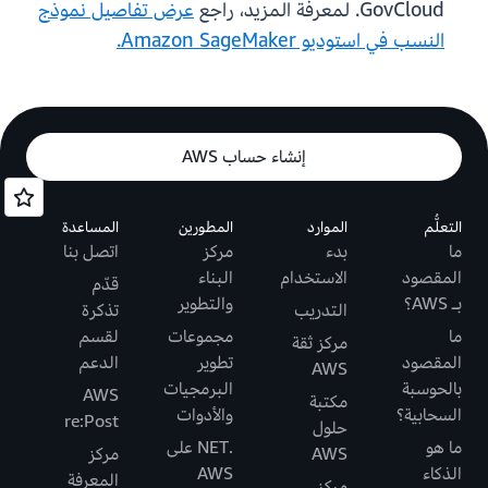
GovCloud. لمعرفة المزيد، راجع
عرض تفاصيل نموذج
النسب في استوديو Amazon SageMaker.
إنشاء حساب AWS
التعلُّم
الموارد
المطورين
المساعدة
ما
بدء
مركز
اتصل بنا
المقصود
الاستخدام
البناء
قدّم
بـ AWS؟
والتطوير
التدريب
تذكرة
ما
مجموعات
لقسم
مركز ثقة
المقصود
تطوير
الدعم
AWS
بالحوسبة
البرمجيات
AWS
مكتبة
السحابية؟
والأدوات
re:Post
حلول
ما هو
.NET على
AWS
مركز
الذكاء
AWS
المعرفة
مركز