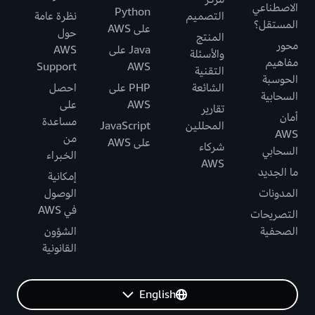
الاصطناعي
Python
التصميم
نظرة عامة
المستقل؟
على AWS
حول
المنتج
محور
Java على
AWS
والأسئلة
مفاهيم
Support
AWS
التقنية
الحوسبة
الشائعة
PHP على
احصل
السحابية
AWS
على
تقارير
أمان
مساعدة
المحللين
JavaScript
AWS
من
على AWS
شركاء
السحابي
الخبراء
AWS
ما الجديد
إمكانية
المدونات
الوصول
في AWS
التصريحات
الصحفية
الشؤون
القانونية
English