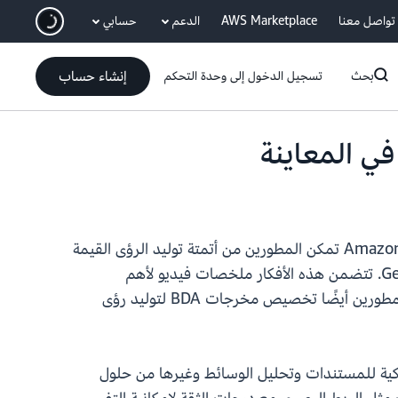
انتقل إلى المحتوى الرئيسي
تواصل معنا
AWS Marketplace
الدعم
حسابي
إنشاء حساب
بحث
تسجيل الدخول إلى وحدة التحكم
نعلن اليوم عن إطلاق المعاينة لـ Amazon Bedrock Data Automation (BDA)، وهي ميزة جديدة في Amazon Bedrock تمكن المطورين من أتمتة توليد الرؤى القيمة
من المحتوى متعدد الوسائط غير المنظم مثل المستندات والصور والفيديو والصوت لإنشاء تطبيقات تستند إلى GenAI. تتضمن هذه الأفكار ملخصات فيديو لأهم
اللحظات، واكتشاف لمحتوى الصور غير المناسب، والتحليل التلقائي للمستندات المعقدة، وغير ذلك الكثير. يمكن للمطورين أيضًا تخصيص مخرجات BDA لتوليد رؤى
معالجة الذكية للمستندات وتحليل الوسائط وغيرها من حلول