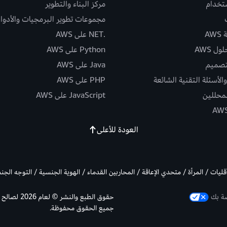
ستخدام
مركز البناء والتطوير
مجموعات تطوير البرمجيات والأدوا
AW
.NET على AWS
ل AWS
Python على AWS
تصميم
Java على AWS
الأسئلة التقنية الشائعة
PHP على AWS
لمحللين
JavaScript على AWS
العودة للأعلى
أقليات / المرأة / متحدي الإعاقة / المحاربين القدماء / الهوية الجنسية / التوجه الج
صة بك
جميع الحقوق محفوظة.