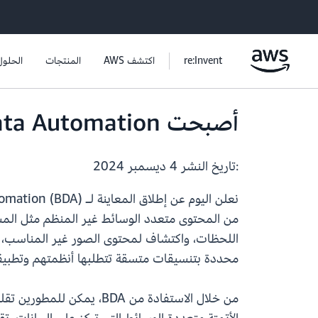
re:Invent
اكتشف AWS
المنتجات
الحلول
أصبحت Amazon Bedrock Data Automation متاحة الآن في المعاينة
:تاريخ النشر
4 ديسمبر 2024
محددة بتنسيقات متسقة تتطلبها أنظمتهم وتطبيقا
من خلال الاستفادة من DA