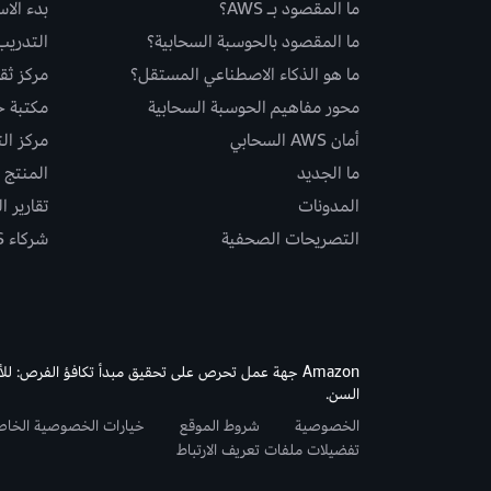
ما المقصود بـ AWS؟
بدء الا
ما المقصود بالحوسبة السحابية؟
التدريب
ما هو الذكاء الاصطناعي المستقل؟
مركز ثقة S
محور مفاهيم الحوسبة السحابية
مكتبة حلو
أمان AWS السحابي
مركز ال
ما الجديد
المنتج و
المدونات
تقارير ا
التصريحات الصحفية
شركاء AWS
Amazon جهة عمل تحرص على تحقيق مبدأ تكافؤ الفرص: لل
السن.
الخصوصية
شروط الموقع
خيارات الخصوصية الخا
تفضيلات ملفات تعريف الارتباط