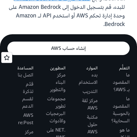
للبدء، قم بتسجيل الدخول إلى Amazon Bedrock على
وحدة إدارة تحكم AWS أو استخدم API لـ Amazon
Bedrock.
إنشاء حساب AWS
التعلُّم
الموارد
المطورين
المساعدة
ما
بدء
مركز
اتصل بنا
المقصود
الاستخدام
البناء
قدّم
بـ AWS؟
والتطوير
التدريب
تذكرة
ما
مجموعات
لقسم
مركز ثقة
المقصود
تطوير
الدعم
AWS
بالحوسبة
البرمجيات
AWS
مكتبة
السحابية؟
والأدوات
re:Post
حلول
ما هو
.NET على
AWS
مركز