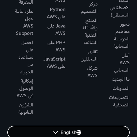
الذكاء
AWS
المعرفة
مركز
الاصطناعي
Python
التصميم
نظرة عامة
المستقل؟
على AWS
حول
المنتج
محور
Java على
AWS
والأسئلة
مفاهيم
Support
AWS
التقنية
الحوسبة
الشائعة
PHP على
احصل
السحابية
AWS
على
تقارير
أمان
مساعدة
المحللين
JavaScript
AWS
من
على AWS
شركاء
السحابي
الخبراء
AWS
ما الجديد
إمكانية
المدونات
الوصول
في AWS
التصريحات
الصحفية
الشؤون
القانونية
English