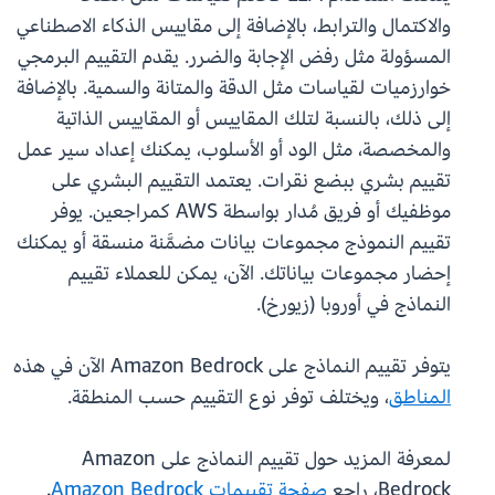
والاكتمال والترابط، بالإضافة إلى مقاييس الذكاء الاصطناعي
المسؤولة مثل رفض الإجابة والضرر. يقدم التقييم البرمجي
خوارزميات لقياسات مثل الدقة والمتانة والسمية. بالإضافة
إلى ذلك، بالنسبة لتلك المقاييس أو المقاييس الذاتية
والمخصصة، مثل الود أو الأسلوب، يمكنك إعداد سير عمل
تقييم بشري ببضع نقرات. يعتمد التقييم البشري على
موظفيك أو فريق مُدار بواسطة AWS كمراجعين. يوفر
تقييم النموذج مجموعات بيانات مضمَّنة منسقة أو يمكنك
إحضار مجموعات بياناتك. الآن، يمكن للعملاء تقييم
النماذج في أوروبا (زيورخ).
يتوفر تقييم النماذج على Amazon Bedrock الآن في هذه
المناطق
، ويختلف توفر نوع التقييم حسب المنطقة.
لمعرفة المزيد حول تقييم النماذج على Amazon
Bedrock، راجع
صفحة تقييمات Amazon Bedrock
.