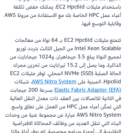
باستخدام مثيلات EC2 Hpc6id، يمكنك خفض تكلفة
أعباء عمل HPC الخاصة بك مع الاستفادة من مرونة AWS
وقابلية التوسع فيها.
تتمتع مثيلات EC2 Hpc6id بـ 64 نواة من معالجات
Intel Xeon Scalable من الجيل الثالث بتردد توربو
لجميع النواة يبلغ 3.5 جيجاهرتز، و1024 جيجابايت من
الذاكرة، وما يصل إلى 15.2 تيرابايت من تخزين محرك
الحالة الصلبة (SSD) NVMe المحلي. توفر مثيلات EC2
Hpc6id، المبنية على
AWS Nitro System
، شبكات
Elastic Fabric Adapter (EFA)
بسرعة 200 جيجابت
في الثانية للاتصالات بين العقد ذات معدل النقل العالية
التي تمكّن أعباء عمل HPC من العمل على نطاق واسع.
AWS Nitro System عبارة عن مجموعة غنية من وحدات
البناء التي تنقل العديد من وظائف المحاكاة الافتراضية
التقليدية إلى أجهزة وبرامج مخصصة. إنه يوفر أداءً عاليًا