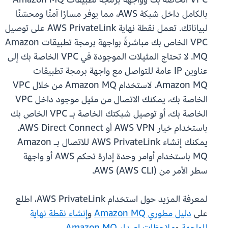
بالكامل داخل شبكة AWS، مما يوفر مسارًا آمنًا ومحسّنًا
لبياناتك. تعمل نقطة نهاية AWS PrivateLink على توصيل
VPC الخاص بك مباشرةً بواجهة برمجة تطبيقات Amazon
MQ. لا تحتاج المثيلات الموجودة في VPC الخاصة بك إلى
عناوين IP عامة للتواصل مع واجهة برمجة تطبيقات
Amazon MQ. لاستخدام Amazon MQ من خلال VPC
الخاصة بك، يمكنك الاتصال من مثيل موجود داخل VPC
الخاصة بك، أو توصيل شبكتك الخاصة بـ VPC الخاص بك
باستخدام خيار AWS VPN أو AWS Direct Connect.
يمكنك إنشاء AWS PrivateLink للاتصال بـ Amazon
MQ باستخدام أوامر وحدة إدارة تحكم AWS أو واجهة
سطر الأمر من AWS (AWS CLI).
لمعرفة المزيد حول استخدام AWS PrivateLink، اطلع
على
دليل مطوري Amazon MQ
و
إنشاء نقطة نهاية
للواجهة
و
ملاحظات إصدار Amazon MQ
.