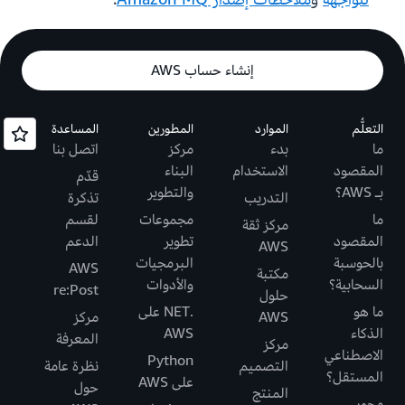
إنشاء حساب AWS
التعلُّم
الموارد
المطورين
المساعدة
ما
بدء
مركز
اتصل بنا
المقصود
الاستخدام
البناء
قدّم
بـ AWS؟
والتطوير
التدريب
تذكرة
ما
مجموعات
لقسم
مركز ثقة
المقصود
تطوير
الدعم
AWS
بالحوسبة
البرمجيات
AWS
مكتبة
السحابية؟
والأدوات
re:Post
حلول
ما هو
.NET على
AWS
مركز
الذكاء
AWS
المعرفة
مركز
الاصطناعي
Python
التصميم
نظرة عامة
المستقل؟
على AWS
حول
المنتج
محور