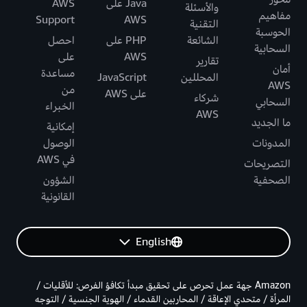
Java على
AWS
والأسئلة
مفاهيم
Support
AWS
التقنية
الحوسبة
الشائعة
PHP على
احصل
السحابية
AWS
على
تقارير
أمان
مساعدة
المحللين
JavaScript
AWS
من
على AWS
شركاء
السحابي
الخبراء
AWS
ما الجديد
إمكانية
المدونات
الوصول
في AWS
التصريحات
الصحفية
الشؤون
القانونية
English
Amazon جهة عمل تحرص على تحقيق مبدأ تكافؤ الفرص: للأقليات /
المرأة / متحدي الإعاقة / المحاربين القدماء / الهوية الجنسية / التوجه