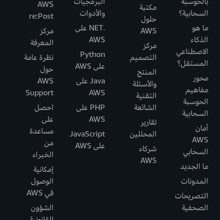
بالحوسبة
البرمجيات
AWS
مكتبة
السحابية؟
والأدوات
re:Post
حلول
ما هو
.NET على
AWS
مركز
الذكاء
AWS
المعرفة
مركز
الاصطناعي
Python
التصميم
نظرة عامة
المستقل؟
على AWS
حول
المنتج
محور
Java على
AWS
والأسئلة
مفاهيم
Support
AWS
التقنية
الحوسبة
الشائعة
PHP على
احصل
السحابية
AWS
على
تقارير
أمان
مساعدة
المحللين
JavaScript
AWS
من
على AWS
شركاء
السحابي
الخبراء
AWS
ما الجديد
إمكانية
المدونات
الوصول
في AWS
التصريحات
الصحفية
الشؤون
القانونية