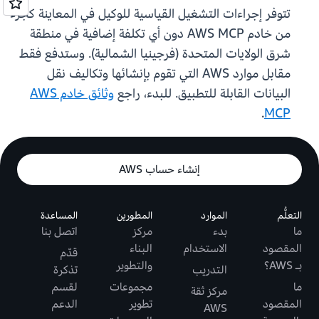
تتوفر إجراءات التشغيل القياسية للوكيل في المعاينة كجزء
من خادم AWS MCP دون أي تكلفة إضافية في منطقة
شرق الولايات المتحدة (فرجينيا الشمالية). وستدفع فقط
مقابل موارد AWS التي تقوم بإنشائها وتكاليف نقل
البيانات القابلة للتطبيق. للبدء، راجع
وثائق خادم AWS
.
MCP
إنشاء حساب AWS
التعلُّم
الموارد
المطورين
المساعدة
ما
بدء
مركز
اتصل بنا
المقصود
الاستخدام
البناء
قدّم
بـ AWS؟
والتطوير
التدريب
تذكرة
ما
مجموعات
لقسم
مركز ثقة
المقصود
تطوير
الدعم
AWS