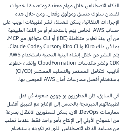
الذكاء الاصطناعي خلال مهام معقدة ومتعددة الخطوات
لضمان سلوك متسق وموثوق وفعال. ومن خلال هذه
الإجراءات التلقائية، يمكن للعملاء نشر تطبيقات الويب على
حساب AWS الخاص بهم باستخدام أوامر اللغة الطبيعية
من أي بيئة تطوير متكاملة (IDE) أو CLI متوافق مع MCP،
بما في ذلك Kiro وKiro CLI وCursor وClaude Code.
يتم النشر من خلال إنشاء البنية التحتية باستخدام AWS
CDK ونشر مكدسات CloudFormation وإنشاء خطوط
أنابيب التكامل المستمر والتسليم المستمر (CI/CD)
باستخدام أفضل ممارسات أمان AWS الموصى بها.
في السابق، كان المطورون يواجهون صعوبة في نقل
تطبيقاتهم المبرمجة بالحدس إلى الإنتاج مع تطبيق أفضل
ممارسات DevOps. الآن، يمكن للمطورين الانتقال بسرعة
من النموذج الأولي إلى الإنتاج بأمر واحد فقط. عندما تطلب
من مساعد الذكاء الاصطناعي الذي تم تكوينه باستخدام