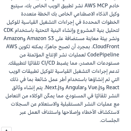
خادم AWS MCP نشر تطبيق الويب الخاص بك، سيتبع
وكيل الذكاء الاصطناعي الخاص بك الخطة متعددة
الخطوات المحددة في إجراءات التشغيل القياسية للوكيل
لتحليل بنية المشروع وإنشاء البنية التحتية باستخدام CDK
ونشر بيئة معاينة مستضافة على Amazon S3 وAmazon
CloudFront. بمجرد أن تصبح جاهزًا، يمكنه تكوين AWS
CodePipeline لعمليات نشر الإنتاج المؤتمتة من
مستودعات المصدر، مما يضبط CI/CD تلقائيًا لتطبيقك.
تدعم إجراءات التشغيل القياسية للوكيل تطبيقات الويب
التي تم إنشاؤها باستخدام أطر عمل شائعة بما في ذلك
React وVue.js وAngular وNext.js. يتم إنشاء وثائق
النشر تلقائيًا في المستودع، مما يمكّن الوكلاء من التعامل
مع عمليات النشر المستقبلية والاستعلام عن السجلات
لاستكشاف الأخطاء وإصلاحها واستئناف العمل عبر
الجلسات.