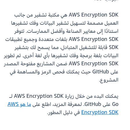
AWS Encryption SDK هي مكتبة تشفير من جانب
العميل مصممة لتسهيل تشفير البيانات وفك تشفيرها
استنادًا إلى معايير الصناعة وأفضل الممارسات. تتوفر
AWS Encryption SDK بلغات متعددة وجميع تطبيقات
SDK قابلة للتشغيل المتبادل، مما يسمح لك بتشفير
البيانات بلغة برمجة وفك تشفيرها بأي لغة أخرى. تم تطوير
AWS Encryption SDK ضمن المشاريع مفتوحة المصدر
على GitHub حيث يمكنك فحص الرمز والمساهمة في
المشروع.
يمكنك البدء من خلال زيارة AWS Encryption SDK لـ
Go على GitHub. لمعرفة المزيد، اطلع على
ما هو AWS
Encryption SDK
في دليل المطور.