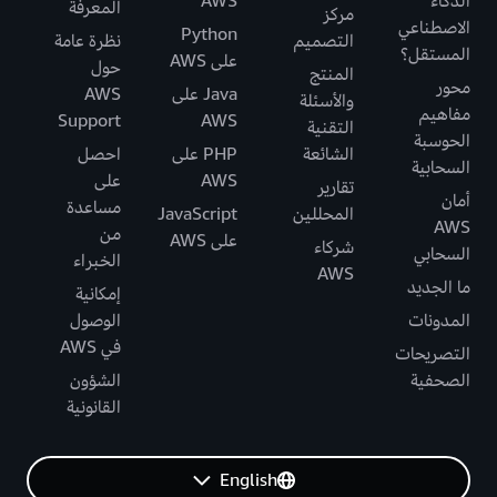
الذكاء
AWS
المعرفة
مركز
الاصطناعي
Python
التصميم
نظرة عامة
المستقل؟
على AWS
حول
المنتج
محور
Java على
AWS
والأسئلة
مفاهيم
Support
AWS
التقنية
الحوسبة
الشائعة
PHP على
احصل
السحابية
AWS
على
تقارير
أمان
مساعدة
المحللين
JavaScript
AWS
من
على AWS
شركاء
السحابي
الخبراء
AWS
ما الجديد
إمكانية
المدونات
الوصول
في AWS
التصريحات
الصحفية
الشؤون
القانونية
English