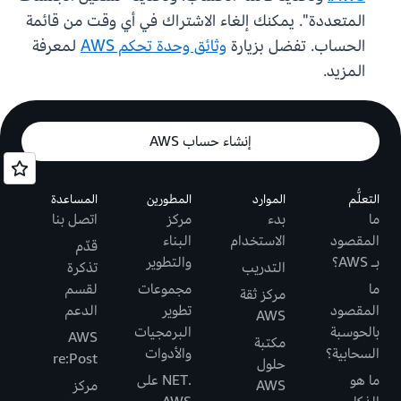
المتعددة". يمكنك إلغاء الاشتراك في أي وقت من قائمة
الحساب. تفضل بزيارة
وثائق وحدة تحكم AWS
لمعرفة
المزيد.
إنشاء حساب AWS
التعلُّم
الموارد
المطورين
المساعدة
ما
بدء
مركز
اتصل بنا
المقصود
الاستخدام
البناء
قدّم
بـ AWS؟
والتطوير
التدريب
تذكرة
ما
مجموعات
لقسم
مركز ثقة
المقصود
تطوير
الدعم
AWS
بالحوسبة
البرمجيات
AWS
مكتبة
السحابية؟
والأدوات
re:Post
حلول
ما هو
.NET على
AWS
مركز