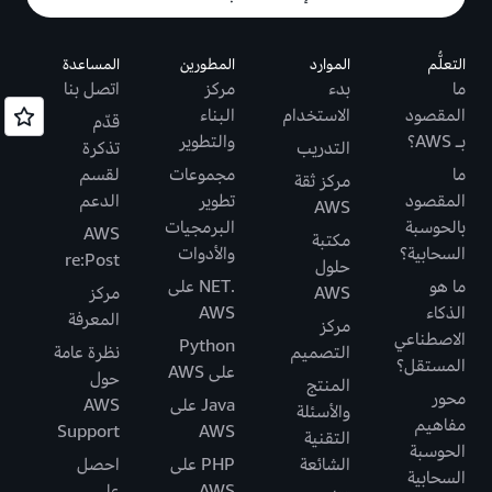
التعلُّم
الموارد
المطورين
المساعدة
ما
بدء
مركز
اتصل بنا
المقصود
الاستخدام
البناء
قدّم
بـ AWS؟
والتطوير
التدريب
تذكرة
ما
مجموعات
لقسم
مركز ثقة
المقصود
تطوير
الدعم
AWS
بالحوسبة
البرمجيات
AWS
مكتبة
السحابية؟
والأدوات
re:Post
حلول
ما هو
.NET على
AWS
مركز
الذكاء
AWS
المعرفة
مركز
الاصطناعي
Python
التصميم
نظرة عامة
المستقل؟
على AWS
حول
المنتج
محور
Java على
AWS
والأسئلة
مفاهيم
Support
AWS
التقنية
الحوسبة
الشائعة
PHP على
احصل
السحابية
AWS
على