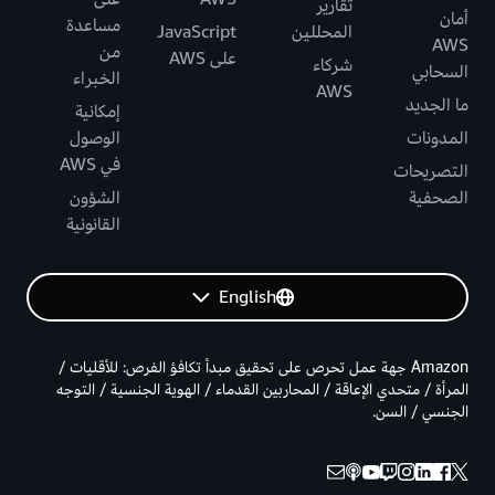
تقارير
أمان
مساعدة
المحللين
JavaScript
AWS
من
على AWS
شركاء
السحابي
الخبراء
AWS
ما الجديد
إمكانية
المدونات
الوصول
في AWS
التصريحات
الصحفية
الشؤون
القانونية
English
Amazon جهة عمل تحرص على تحقيق مبدأ تكافؤ الفرص: للأقليات /
المرأة / متحدي الإعاقة / المحاربين القدماء / الهوية الجنسية / التوجه
الجنسي / السن.