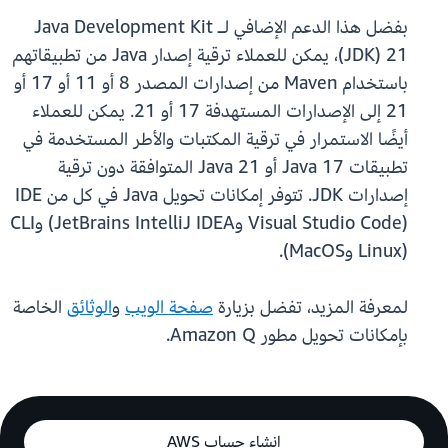
بفضل هذا الدعم الإضافي لـ Java Development Kit
(JDK) 21، يمكن للعملاء ترقية إصدار Java من تطبيقاتهم
باستخدام Maven من إصدارات المصدر 8 أو 11 أو 17 أو
21 إلى الإصدارات المستهدفة 17 أو 21. يمكن للعملاء
أيضًا الاستمرار في ترقية المكتبات والأطر المستخدمة في
تطبيقات Java 17 أو Java 21 المتوافقة دون ترقية
إصدارات JDK. تتوفر إمكانات تحويل Java في كل من IDE
(Visual Studio Code وJetBrains IntelliJ IDEA) وCLI
(Linux وMacOS).
لمعرفة المزيد، تفضل بزيارة
صفحة الويب
و
الوثائق
الخاصة
بإمكانات تحويل مطور Amazon Q.
إنشاء حساب AWS