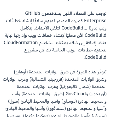
توجب على العملاء الذين يستخدمون GitHub
Enterprise كمزود المصدر لديهم سابقًا إنشاء خطافات
ويب يدويًا لـ CodeBuild لتلقي الأحداث. يتكامل
CodeBuild الآن محليًا لإنشاء خطافات ويب وإدارتها نيابة
عنك. إضافة إلى ذلك، يمكنك استخدام CloudFormation
لتحديد خطافات الويب الخاصة بك في مشروع
CodeBuild.
تتوفر هذه الميزة في شرق الولايات المتحدة (أوهايو)
وشرق الولايات المتحدة (فررجينيا الشمالية) وغرب الولايات
المتحدة (شمال كاليفورنيا) وغرب الولايات المتحدة
(أوريجون) وGovCloud (شرق الولايات المتحدة) وآسيا
والمحيط الهادئ (مومباي) وآسيا والمحيط الهادئ (سول)
وآسيا والمحيط الهادئ (سنغافورة) وآسيا والمحيط الهادئ
(سيدني) وآسيا والمحيط الهادئ (طوكيو) وكندا (الوسطى)