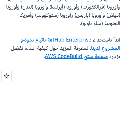
وأوروبا (فرانكفورت) وأوروبا (أيرلندا) وأوروبا (لندن) وأوروبا
(ميلان) وأوروبا (باريس) زأوروبا (ستوكهولم) وأمريكا
الجنوبية (ساو باولو).
ابدأ باستخدام
GitHub Enterprise باتباع نموذج
المشروع لدينا
. لمعرفة المزيد حول كيفية البدء، تفضل
بزيارة
صفحة منتج AWS CodeBuild
.