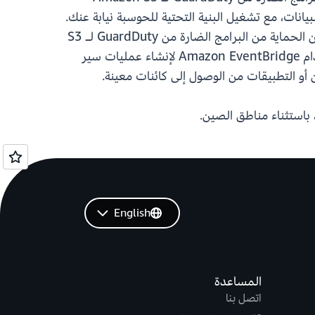
سح البيانات، مع تشغيل البنية التحتية للحوسبة نيابة عنك.
تمنح هذه الميزة أيضًا مالكي التطبيقات مزيدًا من التحكم في أمان مجموعات S3 الخاصة بمؤسستهم؛ يمكنهم تمكين الحماية من البرامج الضارة من GuardDuty لـ S3
حتى إذا لم يتم تمكين GuardDuty الأساسي في الحساب. يتم إخطار مالكي التطبيقات تلقائيًا بنتائج الفحص باستخدام Amazon EventBridge لإنشاء عمليات سير
أو التطبيقات من الوصول إلى كائنات معينة.
English
المساعدة
اتصل بنا