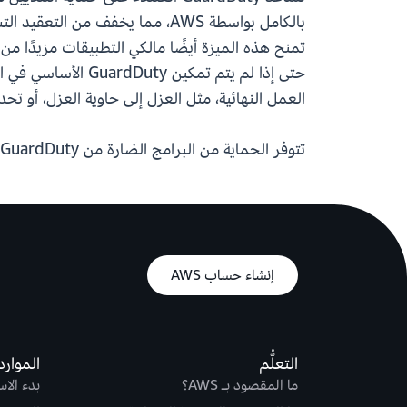
بالكامل بواسطة AWS، مما يخفف م
العمل النهائية، مثل العزل إلى حاوية العزل، أو 
تتوفر الحماية من البرامج الضارة من GuardDuty لـ Amazon S3 في جميع
إنشاء حساب AWS
التعلُّم
الموارد
ما المقصود بـ AWS؟
بدء الا