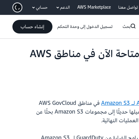
انتقل إلى المحتوى الرئيسي
تواصل معنا
AWS Marketplace
الدعم
حسابي
إنشاء حساب
بحث
تسجيل الدخول إلى وحدة التحكم
الحماية من البرامج الضارة من Amazon GuardDuty لـ S3 متاحة الآن في مناطق AWS
في مناطق AWS GovCloud
(الولايات المتحدة). يتيح لك هذا التوسع في الحماية من البرامج الضارة من GuardDuty فحص الكائنات التي تم تحميلها حديثًا إلى مجموعات Amazon S3 بحثًا عن
عمليات النهائية.
تساعد GuardDuty العملاء على حماية الملايين من حاويات Amazon S3 وحسابات AWS. تتم إدارة الحماية من البرامج الضارة من GuardDuty لـ Amazon S3