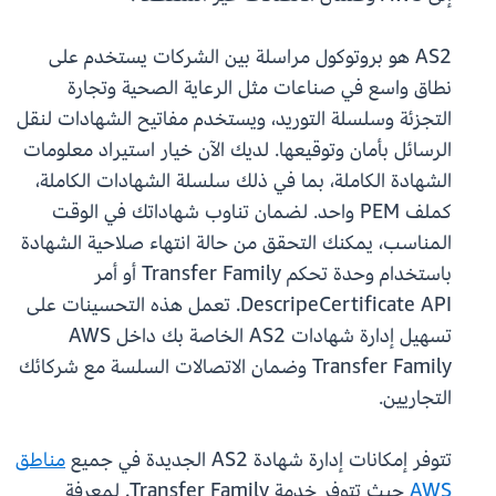
AS2 هو بروتوكول مراسلة بين الشركات يستخدم على
نطاق واسع في صناعات مثل الرعاية الصحية وتجارة
التجزئة وسلسلة التوريد، ويستخدم مفاتيح الشهادات لنقل
الرسائل بأمان وتوقيعها. لديك الآن خيار استيراد معلومات
الشهادة الكاملة، بما في ذلك سلسلة الشهادات الكاملة،
كملف PEM واحد. لضمان تناوب شهاداتك في الوقت
المناسب، يمكنك التحقق من حالة انتهاء صلاحية الشهادة
باستخدام وحدة تحكم Transfer Family أو أمر
DescripeCertificate API. تعمل هذه التحسينات على
تسهيل إدارة شهادات AS2 الخاصة بك داخل AWS
Transfer Family وضمان الاتصالات السلسة مع شركائك
التجاريين.
تتوفر إمكانات إدارة شهادة AS2 الجديدة في جميع
مناطق
AWS
حيث تتوفر خدمة Transfer Family. لمعرفة