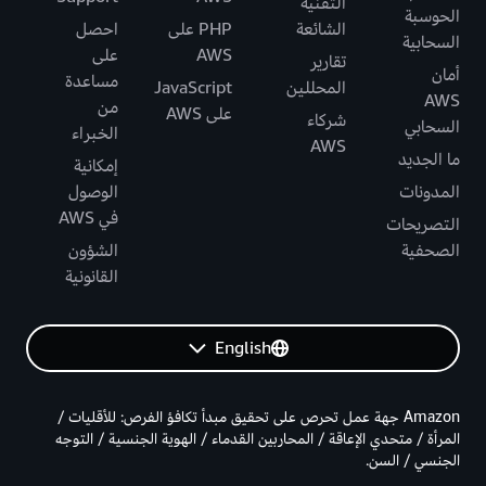
التقنية
الحوسبة
الشائعة
PHP على
احصل
السحابية
AWS
على
تقارير
أمان
مساعدة
المحللين
JavaScript
AWS
من
على AWS
شركاء
السحابي
الخبراء
AWS
ما الجديد
إمكانية
المدونات
الوصول
في AWS
التصريحات
الصحفية
الشؤون
القانونية
English
Amazon جهة عمل تحرص على تحقيق مبدأ تكافؤ الفرص: للأقليات /
المرأة / متحدي الإعاقة / المحاربين القدماء / الهوية الجنسية / التوجه
الجنسي / السن.