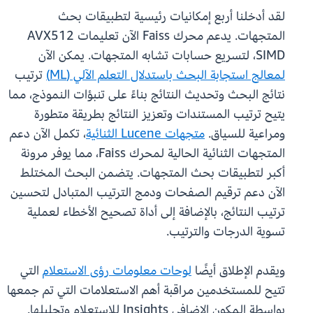
لقد أدخلنا أربع إمكانيات رئيسية لتطبيقات بحث
المتجهات. يدعم محرك Faiss الآن تعليمات AVX512
SIMD، لتسريع حسابات تشابه المتجهات. يمكن الآن
لمعالج استجابة البحث باستدلال التعلم الآلي (ML)
ترتيب
نتائج البحث وتحديث النتائج بناءً على تنبؤات النموذج، مما
يتيح ترتيب المستندات وتعزيز النتائج بطريقة متطورة
ومراعية للسياق.
متجهات Lucene الثنائية
، تكمل الآن دعم
المتجهات الثنائية الحالية لمحرك Faiss، مما يوفر مرونة
أكبر لتطبيقات بحث المتجهات. يتضمن البحث المختلط
الآن دعم ترقيم الصفحات ودمج الترتيب المتبادل لتحسين
ترتيب النتائج، بالإضافة إلى أداة تصحيح الأخطاء لعملية
تسوية الدرجات والترتيب.
ويقدم الإطلاق أيضًا
لوحات معلومات رؤى الاستعلام
التي
تتيح للمستخدمين مراقبة أهم الاستعلامات التي تم جمعها
بواسطة المكون الإضافي Insights للاستعلام وتحليلها.