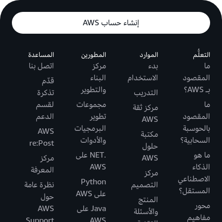
إنشاء حساب AWS
التعلُّم
الموارد
المطورين
المساعدة
ما
بدء
مركز
اتصل بنا
المقصود
الاستخدام
البناء
قدّم
بـ AWS؟
والتطوير
التدريب
تذكرة
ما
مجموعات
لقسم
مركز ثقة
المقصود
تطوير
الدعم
AWS
بالحوسبة
البرمجيات
AWS
مكتبة
السحابية؟
والأدوات
re:Post
حلول
ما هو
.NET على
AWS
مركز
الذكاء
AWS
المعرفة
مركز
الاصطناعي
Python
التصميم
نظرة عامة
المستقل؟
على AWS
حول
المنتج
محور
Java على
AWS
والأسئلة
مفاهيم
Support
AWS