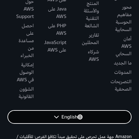
حول
المنتج
محور
Java على
AWS
والأسئلة
مفاهيم
Support
AWS
التقنية
الحوسبة
الشائعة
PHP على
احصل
السحابية
AWS
على
تقارير
أمان
مساعدة
المحللين
JavaScript
AWS
من
على AWS
شركاء
السحابي
الخبراء
AWS
ما الجديد
إمكانية
المدونات
الوصول
في AWS
التصريحات
الصحفية
الشؤون
القانونية
English
Amazon جهة عمل تحرص على تحقيق مبدأ تكافؤ الفرص: للأقليات /