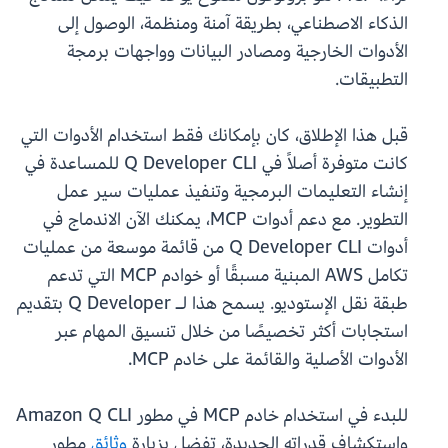
الذكاء الاصطناعي، بطريقة آمنة ومنظمة، الوصول إلى
الأدوات الخارجية ومصادر البيانات وواجهات برمجة
التطبيقات.
قبل هذا الإطلاق، كان بإمكانك فقط استخدام الأدوات التي
كانت متوفرة أصلاً في Q Developer CLI للمساعدة في
إنشاء التعليمات البرمجية وتنفيذ عمليات سير عمل
التطوير. مع دعم أدوات MCP، يمكنك الآن الاندماج في
أدوات Q Developer CLI من قائمة موسعة من عمليات
تكامل AWS المبنية مسبقًا أو خوادم MCP التي تدعم
طبقة نقل الإستوديو. يسمح هذا لـ Q Developer بتقديم
استجابات أكثر تخصيصًا من خلال تنسيق المهام عبر
الأدوات الأصلية والقائمة على خادم MCP.
للبدء في استخدام خادم MCP في مطور Amazon Q CLI
واستكشاف قدراته الجديدة، تفضل بزيارة
وثائق
مطور