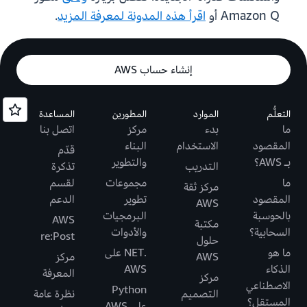
Amazon Q أو
اقرأ هذه المدونة لمعرفة المزيد
.
إنشاء حساب AWS
التعلُّم
الموارد
المطورين
المساعدة
ما
بدء
مركز
اتصل بنا
المقصود
الاستخدام
البناء
قدّم
بـ AWS؟
والتطوير
التدريب
تذكرة
ما
مجموعات
لقسم
مركز ثقة
المقصود
تطوير
الدعم
AWS
بالحوسبة
البرمجيات
AWS
مكتبة
السحابية؟
والأدوات
re:Post
حلول
ما هو
.NET على
AWS
مركز
الذكاء
AWS
المعرفة
مركز
الاصطناعي
Python
التصميم
نظرة عامة
المستقل؟
على AWS