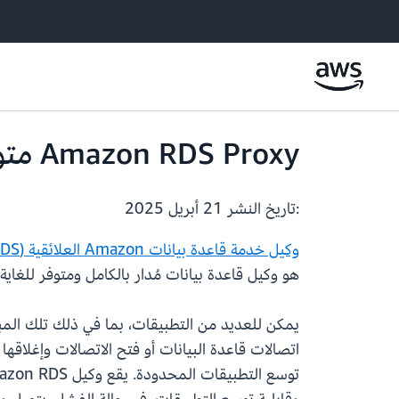
Amazon RDS Proxy متوفر الآن في 3 مناطق AWS إضافية
:تاريخ النشر
21 أبريل 2025
وكيل خدمة قاعدة بيانات Amazon العلائقية ‏(RDS)
هو وكيل قاعدة بيانات مُدار بالكامل ومتوفر للغاية لقواعد بيانات RDS وAmazon Aurora. يساعد وكيل RDS على تحسين قابلي
يمكن للعديد من التطبيقات، بما في ذلك تلك المبن
اتصالات قاعدة البيانات أو فتح الاتصالات وإغلاقه