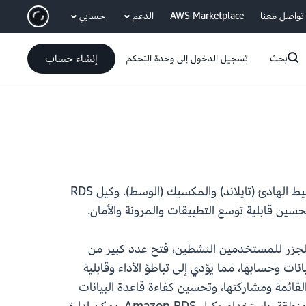
انتقل إلى المحتوى الرئيسي
تواصل معنا
AWS Marketplace
الدعم
حسابي
إنشاء حساب
بحث
تسجيل الدخول إلى وحدة التحكم
متاح الآن في مناطق آسيا والمحيط الهادئ ‏(ماليزيا) وآسيا والمحيط الهادئ ‏(تايلاند) والمكسيك ‏(الوسط). وكيل RDS
 والجزر للمستخدمين النشطين، فتح عدد كبير من
ات وحسابها، مما يؤدي إلى تباطؤ الأداء وقابلية
لات قاعدة البيانات القائمة ومشاركتها، وتحسين كفاءة قاعدة البيانات