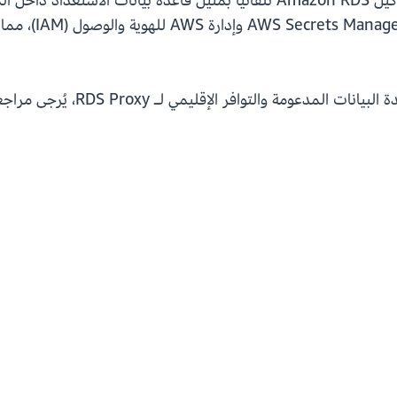
بيانات اعتماد ق
فر الإقليمي لـ RDS Proxy، يُرجى مراجعة وثائق RDS Proxy