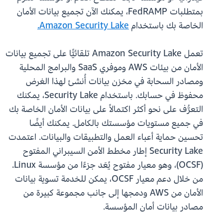
بمتطلبات FedRAMP، يمكنك الآن تجميع بيانات الأمان
الخاصة بك باستخدام
Amazon Security Lake.
تعمل Amazon Security Lake تلقائيًّا على تجميع بيانات
الأمان من بيئات AWS وموفري SaaS والبرامج المحلية
ومصادر السحابة في مخزن بيانات أُنشئ لهذا الغرض
محفوظ في حسابك. باستخدام Security Lake، يمكنك
التعرُّف على نحو أكثر اكتمالاً على بيانات الأمان الخاصة بك
في جميع مستويات مؤسستك بالكامل. يمكنك أيضًا
تحسين حماية أعباء العمل والتطبيقات والبيانات. اعتمدت
Security Lake إطار مخطط الأمن السيبراني المفتوح
(OCSF)، وهو معيار مفتوح يُعَد جزءًا من مؤسسة Linux.
من خلال دعم معيار OCSF، يمكن للخدمة تسوية بيانات
الأمان من AWS ودمجها إلى جانب مجموعة كبيرة من
مصادر بيانات أمان المؤسسة.