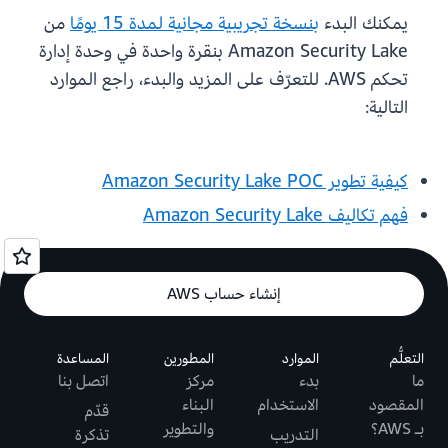
يمكنك البدء
بنسخة تجريبية مجانية لمدة 15 يومًا
من
Amazon Security Lake بنقرة واحدة في وحدة إدارة
تحكم AWS. للتعرّف على المزيد والبدء، راجع الموارد
التالية:
كيفية تطوير Amazon Security Lake POC
فهم تكاليف Amazon Security Lake
إنشاء حساب AWS
التعلُّم
الموارد
المطورين
المساعدة
ما
بدء
مركز
اتصل بنا
المقصود
الاستخدام
البناء
قدّم
بـ AWS؟
والتطوير
التدريب
تذكرة