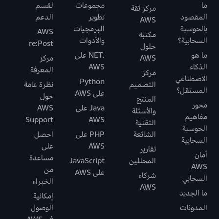
ما
مجموعات
لقسم
مركز ثقة
المقصود
تطوير
الدعم
AWS
بالحوسبة
البرمجيات
AWS
مكتبة
السحابية؟
والأدوات
re:Post
حلول
ما هو
.NET على
AWS
مركز
الذكاء
AWS
المعرفة
مركز
الاصطناعي
Python
التصميم
نظرة عامة
المستقل؟
على AWS
حول
المنتج
محور
Java على
AWS
والأسئلة
مفاهيم
Support
AWS
التقنية
الحوسبة
الشائعة
PHP على
احصل
السحابية
AWS
على
تقارير
أمان
مساعدة
المحللين
JavaScript
AWS
من
على AWS
شركاء
السحابي
الخبراء
AWS
ما الجديد
إمكانية
المدونات
الوصول