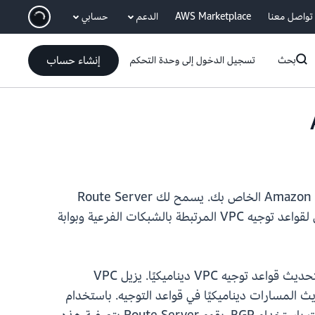
انتقل إلى المحتوى الرئيسي
تواصل معنا
AWS Marketplace
الدعم
حسابي
إنشاء حساب
بحث
تسجيل الدخول إلى وحدة التحكم
تعلن AWS عن التوفر العام لخادم VPC Route Server لتبسيط التوجيه الديناميكي بين الأجهزة الافتراضية في Amazon VPC الخاص بك. يسمح لك Route Server
بالإعلان عن معلومات التوجيه من خلال بروتوكول البوابة الحدودية (BGP) من الأجهزة الافتراضية والتحديث الديناميكي لقواعد توجيه VPC المرتبطة بالشبكات الفرعية وبوابة
قبل هذه الميزة، كان يتوجب عليك إنشاء برامج نصية مخصصة أو استخدام أدوات توجيه افتراضية مع شبكة تراكب لتحديث قواعد توجيه VPC ديناميكيًا. يزيل VPC
تحديث المسارات ديناميكيًا في قواعد التوجيه. باستخدام