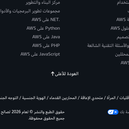
ستخدام
مركز البناء والتطوير
مجموعات تطوير البرمجيات والأدوا
AW
.NET على AWS
ل AWS
Python على AWS
تصميم
Java على AWS
الأسئلة التقنية الشائعة
PHP على AWS
لمحللين
JavaScript على AWS
العودة للأعلى
أقليات / المرأة / متحدي الإعاقة / المحاربين القدماء / الهوية الجنسية / التوجه الج
صة بك
جميع الحقوق محفوظة.