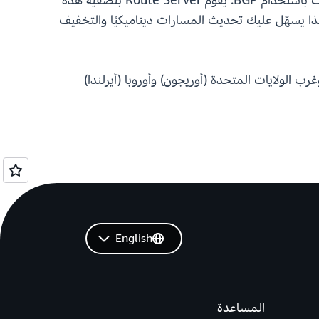
VPC Route Server، يمكنك نشر نقاط النهاية في VPC الخاص بك وربطها بأجهزتك الافتراضية للإعلان عن المسارات باستخدام BGP. يقوم Route Server بتصفية هذه
وجيه المعينة. وهذا يسهّل عليك تحديث المسارات ديناميكيًا والتخفيف
دة (أوهايو) وغرب الولايات المتحدة (أوريجون) وأوروبا (أيرلندا)
English
المساعدة