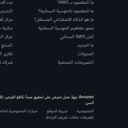
ما المقصود بـ AWS؟
بدء الا
ما المقصود بالحوسبة السحابية؟
التدريب
ما هو الذكاء الاصطناعي المستقل؟
مركز ثقة S
محور مفاهيم الحوسبة السحابية
مكتبة حلو
أمان AWS السحابي
مركز ال
ما الجديد
المنتج و
المدونات
تقارير ا
التصريحات الصحفية
شركاء AWS
Amazon جهة عمل تحرص على تحقيق مبدأ تكافؤ الفرص: لل
السن.
الخصوصية
شروط الموقع
خيارات الخصوصية الخا
تفضيلات ملفات تعريف الارتباط