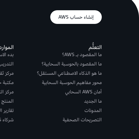
إنشاء حساب AWS
التعلُّم
الموارد
ما المقصود بـ AWS؟
بدء الا
ما المقصود بالحوسبة السحابية؟
التدريب
ما هو الذكاء الاصطناعي المستقل؟
مركز ثقة S
محور مفاهيم الحوسبة السحابية
مكتبة حلو
أمان AWS السحابي
مركز ال
ما الجديد
المنتج و
المدونات
تقارير ا
التصريحات الصحفية
شركاء AWS