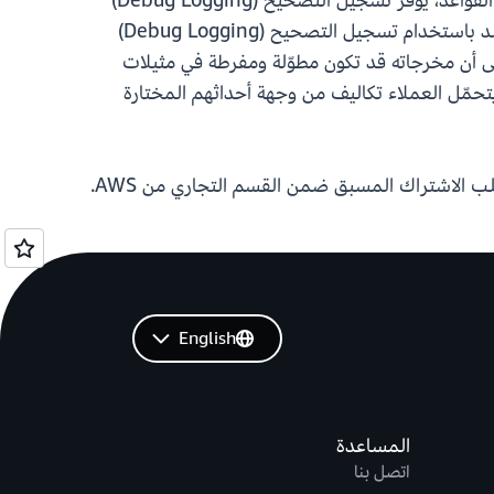
متوقع أو من عزل معلمات الرسائل الواردة التي لا تشملها التهيئة الحالية. عند استخدامه بالاقتران مع تسجيل محرك القواعد، يوفر تسجيل التصحيح (Debug Logging)
لسياسات حركة المرور صورة كاملة عن وصول الرسائل إلى مدير البريد وكيفية معالجتها من قبل محرك القواعد. يُقصد باستخدام تسجيل التصحيح (Debug Logging)
لى أن مخرجاته قد تكون مطوّلة ومفرطة في مثيلات
مقابل ميزة التسجيل هذه، فقد يتحمّل العملاء تكاليف من وجهة أحداثهم المختارة
ميزة تسجيل التصحيح (Debug logging) لسياسات المرور متاحة في جميع مناطق AWS التجارية الـ17 التي لا تتطلب الاشتراك المسبق ضمن القسم التجاري من AWS.
English
المساعدة
اتصل بنا