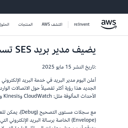
re:Invent
اكتشف AWS
المنتجات
الحلول
يضيف مدير بريد SES تسجيل التصحيح لسياسات حركة المرور
:تاريخ النشر
15 مايو 2025
الجديد هذا رؤية أكثر تفصيلاً حول الاتصالات الو
الأحداث المألوفة مثل: CloudWatch وKinesis وS3.
مع سجلات مستو
(Envelope) الخاصة برسالة البريد الإلكت