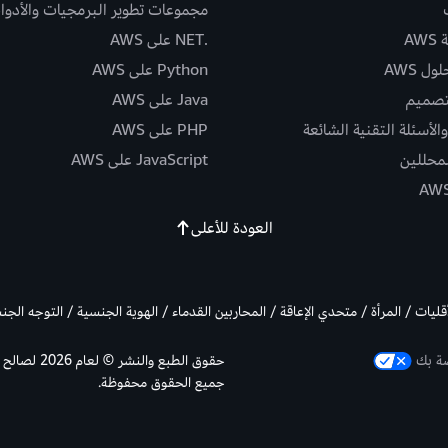
مجموعات تطوير البرمجيات والأدوا
AW
.NET على AWS
ل AWS
Python على AWS
تصميم
Java على AWS
الأسئلة التقنية الشائعة
PHP على AWS
لمحللين
JavaScript على AWS
العودة للأعلى
أقليات / المرأة / متحدي الإعاقة / المحاربين القدماء / الهوية الجنسية / التوجه الج
صة بك
جميع الحقوق محفوظة.