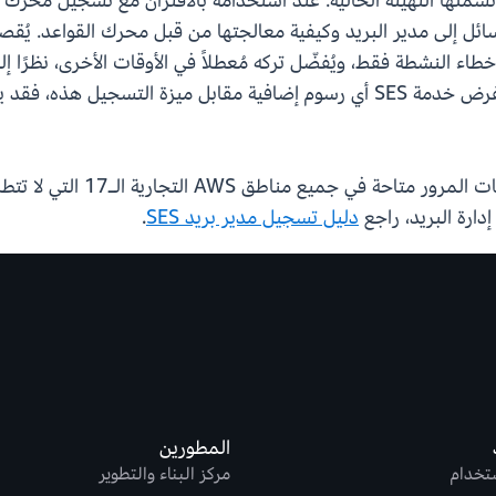
اء النشطة فقط، ويُفضّل تركه مُعطلاً في الأوقات الأخرى، نظرًا إ
استخدام مدير البريد ذات الحجم الكبير. بينما لا تفرض خدمة SES أي رسوم إضافية 
ارة البريد، راجع
دليل تسجيل مدير بريد SES
.
المطورين
ستخدام
مركز البناء والتطوير