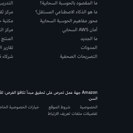
ما المقصود بالحوسبة السحابية؟
التدريب
ما هو الذكاء الاصطناعي المستقل؟
مركز ثقة S
محور مفاهيم الحوسبة السحابية
مكتبة حلو
أمان AWS السحابي
مركز ال
ما الجديد
المنتج و
المدونات
تقارير ا
التصريحات الصحفية
شركاء AWS
Amazon جهة عمل تحرص على تحقيق مبدأ تكافؤ الفرص: لل
السن.
الخصوصية
شروط الموقع
خيارات الخصوصية الخا
تفضيلات ملفات تعريف الارتباط