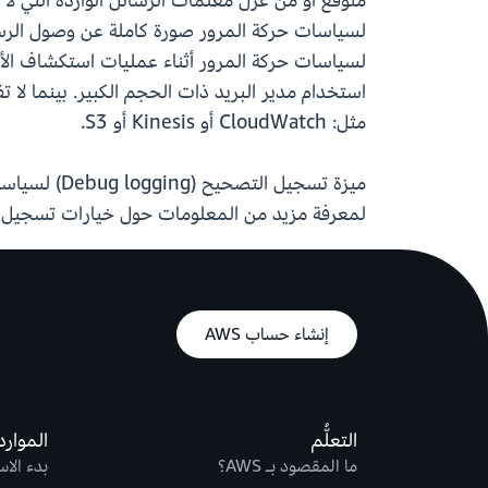
لسياسات حركة المرور أثناء عمليات استكشاف الأخط
مثل: CloudWatch أو Kinesis أو S3.
لمعرفة مزيد من المعلومات حول خيارات تسجيل إد
إنشاء حساب AWS
التعلُّم
الموارد
ما المقصود بـ AWS؟
بدء الا