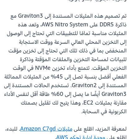
تم تصميم هذه المثيلات المستندة إلى Graviton3 مع
ذاكرة DDR5 على AWS Nitro System، وتعد هذه
المثيلات مناسبة تمامًا للتطبيقات التي تحتاج إلى الوصول
إلى التخزين المحلي العالي السرعة ووقت الاستجابة
المنخفض بما في ذلك تلك التي تحتاج إلى تخزين مؤقت
للبيانات لمساحة التخزين والملفات المؤقتة وذاكرة
التخزين المؤقت. تتمتع بأداء تخزين NVMe في الوقت
الفعلي أفضل بنسبة تصل إلى 45% من المثيلات المماثلة
المستندة إلى Graviton2. تستخدم الحالات المستندة إلى
Graviton3 أيضًا ما يصل إلى 60% طاقة أقل لنفس الأداء
مقارنة بمثيلات EC2، وهذا يتيح لك تقليل بصمتك
الكربونية في السحابة.
لمعرفة المزيد، اطّلع على
مثيلات Amazon C7gd
. للبدء،
اطّلع على
وحدة إدارة تحكم AWS
.