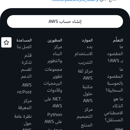
إنشاء حساب AWS
التعلُّم
الموارد
المطورين
المساعدة
ما
بدء
مركز
اتصل بنا
المقصود
الاستخدام
البناء
قدّم
بـ AWS؟
والتطوير
التدريب
تذكرة
ما
مجموعات
لقسم
مركز ثقة
المقصود
تطوير
الدعم
AWS
بالحوسبة
البرمجيات
AWS
مكتبة
السحابية؟
والأدوات
re:Post
حلول
ما هو
.NET على
AWS
مركز
الذكاء
AWS
المعرفة
مركز
الاصطناعي
Python
التصميم
نظرة عامة
المستقل؟
على AWS
حول
المنتج
محور