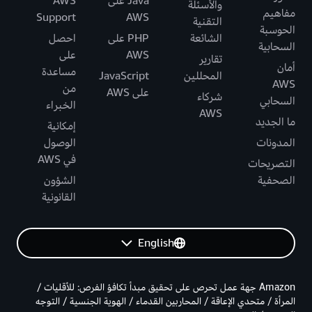
Java على
AWS
والأسئلة
مفاهيم
Support
AWS
التقنية
الحوسبة
الشائعة
PHP على
احصل
السحابية
AWS
على
تقارير
أمان
مساعدة
المحللين
JavaScript
AWS
من
على AWS
شركاء
السحابي
الخبراء
AWS
ما الجديد
إمكانية
المدونات
الوصول
في AWS
التصريحات
الصحفية
الشؤون
القانونية
English
Amazon جهة عمل تحرص على تحقيق مبدأ تكافؤ الفرص: للأقليات /
المرأة / متحدي الإعاقة / المحاربين القدماء / الهوية الجنسية / التوجه