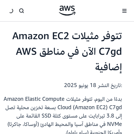
انتقل إلى المحتوى الرئيسي
تتوفر مثيلات Amazon EC2
C7gd الآن في مناطق AWS
إضافية
:تاريخ النشر
18 يونيو 2025
بدءًا من اليوم، تتوفر مثيلات Amazon Elastic Compute
Cloud (Amazon EC2) C7gd بسعة تخزين محلية تصل
إلى 3.8 تيرابايت على مستوى كتلة SSD القائمة على
NVMe في مناطق آسيا والمحيط الهادئ (أوساكا، جاكرتا)
وأمريكا الجنوبية (ساو باولو).