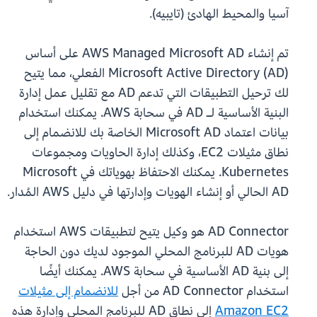
آسيا والمحيط الهادئ (تايبيه).
تم إنشاء AWS Managed Microsoft AD على أساس
Microsoft Active Directory (AD) الفعلي، مما يتيح
لك ترحيل التطبيقات التي تدعم AD مع تقليل عمل إدارة
البنية الأساسية لـ AD في سحابة AWS. يمكنك استخدام
بيانات اعتماد Microsoft AD الخاصة بك للانضمام إلى
نطاق مثيلات EC2، وكذلك إدارة الحاويات ومجموعات
Kubernetes. يمكنك الاحتفاظ بهوياتك في Microsoft
AD الحالي أو إنشاء الهويات وإدارتها في دليل AWS المُدار.
AD Connector هو وكيل يتيح لتطبيقات AWS استخدام
هويات AD للبرنامج المحلي الموجود لديك دون الحاجة
إلى بنية AD الأساسية في سحابة AWS. يمكنك أيضًا
استخدام AD Connector من أجل
للانضمام إلى مثيلات
Amazon EC2
إلى نطاق AD للبرنامج المحلي وإدارة هذه