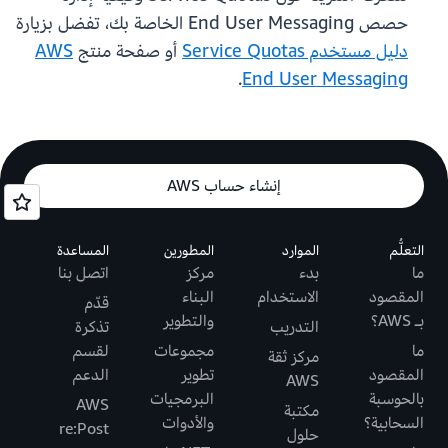
حصص End User Messaging الخاصة بك، تفضل بزيارة
دليل مستخدم Service Quotas
أو صفحة منتج
AWS
.
End User Messaging
إنشاء حساب AWS
التعلُّم
الموارد
المطورين
المساعدة
ما
بدء
مركز
اتصل بنا
المقصود
الاستخدام
البناء
قدّم
بـ AWS؟
والتطوير
التدريب
تذكرة
ما
مجموعات
لقسم
مركز ثقة
المقصود
تطوير
الدعم
AWS
بالحوسبة
البرمجيات
AWS
مكتبة
السحابية؟
والأدوات
re:Post
حلول