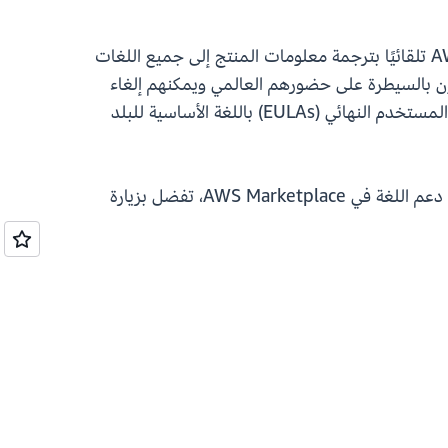
بالنسبة لبائعي AWS Marketplace، يعمل هذا الإطلاق على توسيع نطاق وصولهم العالمي. تقوم AWS Marketplace تلقائيًا بترجمة معلومات المنتج إلى جميع اللغات
ن بالسيطرة على حضورهم العالمي ويمكنهم إلغاء
الاشتراك من هذه الميزة على أساس اللغة أو القائمة. علاوة على ذلك، يستطيع البائعون الآن تقديم اتفاقيات ترخيص المستخدم النهائي (EULAs) باللغة الأساسية للبلد
AWS ، تفضل بزيارة