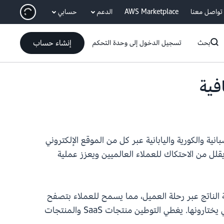
انتقل إلى المحتوى الرئيسي
تواصل معنا
AWS Marketplace
الدعم
حسابي
إنشاء حساب
بحث
تسجيل الدخول إلى وحدة التحكم
والإسبانية والكورية واليابانية عبر كل من الموقع الإلكتروني
ما يقلل من الاحتكاك للعملاء العالميين ويعزز عملية
لغة المنسدلة. يمتد مفتاح اللغة الناتج عبر رحلة العميل، مما يسمح للعملاء بتصفح
صفحة AWS Marketplace الرئيسية والبحث عن المنتجات وعرض التفاصيل وشراء المنتجات والخدمات باللغة التي يختارونها. يغطي التوطين منتجات SaaS والمنتجات