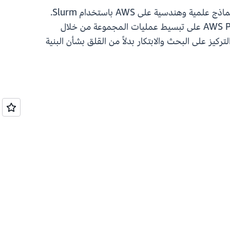
AWS PCS عبارة عن خدمة مُدارة تسهل عليك تشغيل وتوسيع نطاق أعباء عمل الحوسبة عالية الأداء (HPC) وإنشاء نماذج علمية وهندسية على AWS باستخدام Slurm.
يمكنك استخدام AWS PCS لإنشاء بيئات كاملة ومرنة تدمج أدوات الحوسبة والتخزين والشبكات والتصور. تعمل AWS PCS على تبسيط عمليات المجموعة من خلال
كيز على البحث والابتكار بدلاً من القلق بشأن البنية