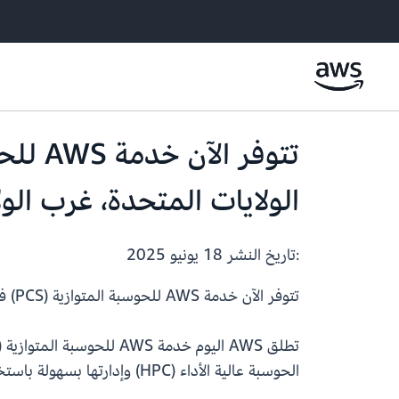
الولايات المتحدة، غرب الو
:تاريخ النشر
18 يونيو 2025
تتوفر الآن خدمة AWS للحوسبة المتوازية (PCS) في مناطق AWS GovCloud (شرق الولايات المتحدة، غرب الولايات المتحدة)
الحوسبة عالية الأداء (HPC) وإدارتها بسهولة باستخدام مدير عبء العمل Slurm.