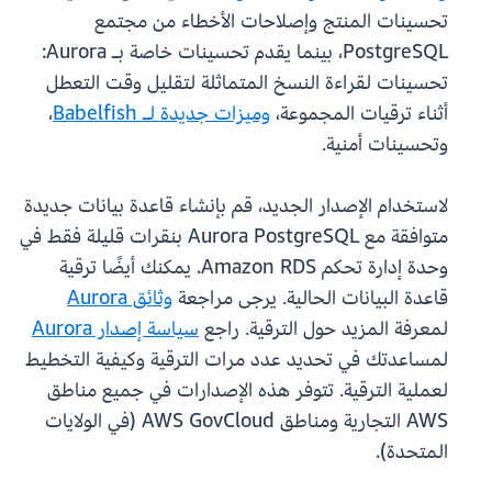
تحسينات المنتج وإصلاحات الأخطاء من مجتمع
PostgreSQL، بينما يقدم تحسينات خاصة بـ Aurora:
تحسينات لقراءة النسخ المتماثلة لتقليل وقت التعطل
أثناء ترقيات المجموعة،
وميزات جديدة لـ Babelfish
،
وتحسينات أمنية.
لاستخدام الإصدار الجديد، قم بإنشاء قاعدة بيانات جديدة
متوافقة مع Aurora PostgreSQL بنقرات قليلة فقط في
وحدة إدارة تحكم Amazon RDS. يمكنك أيضًا ترقية
قاعدة البيانات الحالية. يرجى مراجعة
وثائق Aurora
لمعرفة المزيد حول الترقية. راجع
سياسة إصدار Aurora
لمساعدتك في تحديد عدد مرات الترقية وكيفية التخطيط
لعملية الترقية. تتوفر هذه الإصدارات في جميع مناطق
AWS التجارية ومناطق AWS GovCloud (في الولايات
المتحدة).