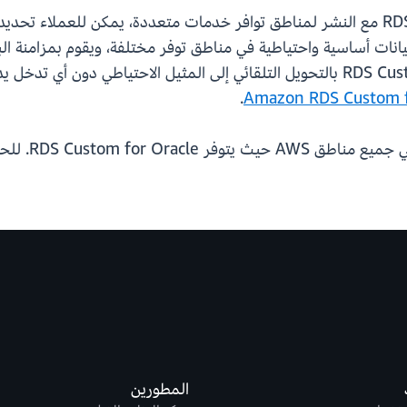
لإعداد مثيل قاعدة بيانات RDS Custom for Oracle مع النشر لمناطق توافر خدمات متعددة
مثيلات قواعد بيانات أساسية واحتياطية في مناطق توفر مختلفة، ويقوم بمزا
مثيل قاعدة البيانات الأساسي غير متاح، يقوم RDS Custom بالتحويل التلقائي إلى الم
.
 تفاصيل الأسعار، يرجى الرجوع إلى
المطورين