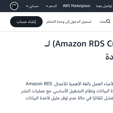
انتقل إلى المحتوى الرئيسي
تواصل معنا
AWS Marketplace
الدعم
حسابي
إنشاء حساب
بحث
تسجيل الدخول إلى وحدة التحكم
خدمة قواعد البيانات العلائقية المخصصة من أمازون (Amazon RDS Custom) لـ
تدعم Amazon RDS Custom for Oracle الآن عمليات النشر لمناطق توافر خدمات متعددة، مما يوفر توفرًا عاليًا لأعباء العمل بالغة الأهمية للأعمال. Amazon RDS
 على AWS، مع القدرة على تخصيص بيئة قاعدة البيانات ونظام التشغيل الأساسي. مع عمليات النشر
طقتي توافر، ويقوم بتجاوز الفشل تلقائيًا في حالة عدم توفر مثيل قاعدة البيانات