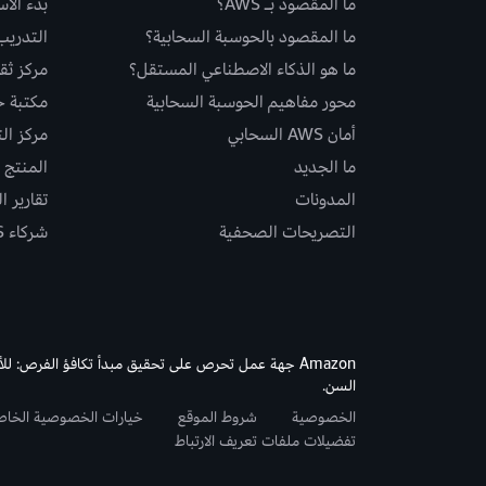
ما المقصود بـ AWS؟
بدء الا
ما المقصود بالحوسبة السحابية؟
التدريب
ما هو الذكاء الاصطناعي المستقل؟
مركز ثقة S
محور مفاهيم الحوسبة السحابية
مكتبة حلو
أمان AWS السحابي
مركز ال
ما الجديد
المنتج و
المدونات
تقارير ا
التصريحات الصحفية
شركاء AWS
Amazon جهة عمل تحرص على تحقيق مبدأ تكافؤ الفرص: لل
السن.
الخصوصية
شروط الموقع
خيارات الخصوصية الخا
تفضيلات ملفات تعريف الارتباط