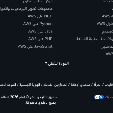
ستخدام
مركز البناء والتطوير
مجموعات تطوير البرمجيات والأدوا
AW
.NET على AWS
ل AWS
Python على AWS
تصميم
Java على AWS
الأسئلة التقنية الشائعة
PHP على AWS
لمحللين
JavaScript على AWS
العودة للأعلى
أقليات / المرأة / متحدي الإعاقة / المحاربين القدماء / الهوية الجنسية / التوجه الج
صة بك
جميع الحقوق محفوظة.